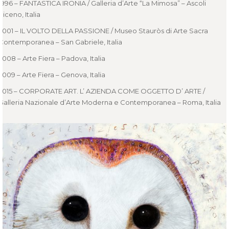
1996 – FANTASTICA IRONIA / Galleria d’Arte “La Mimosa” – Ascoli
Piceno, Italia
2001 – IL VOLTO DELLA PASSIONE / Museo Stauròs di Arte Sacra
Contemporanea – San Gabriele, Italia
2008 – Arte Fiera – Padova, Italia
2009 – Arte Fiera – Genova, Italia
2015 – CORPORATE ART. L’ AZIENDA COME OGGETTO D’ ARTE /
Galleria Nazionale d’Arte Moderna e Contemporanea – Roma, Italia