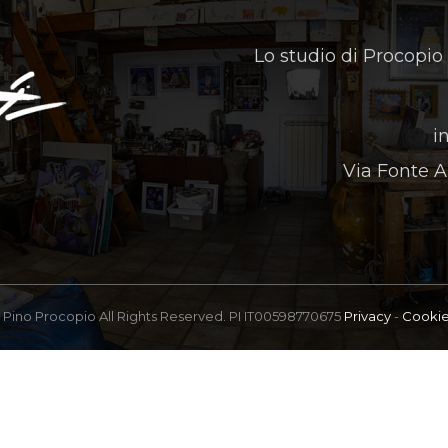
Lo studio di Procopio
i
Via Fonte A
Pino Procopio All Rights Reserved. PI IT00598770675
Privacy
-
Cooki