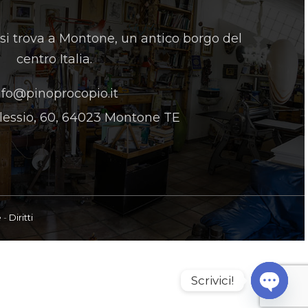
 si trova a Montone, un antico borgo del
centro Italia.
nfo@pinoprocopio.it
lessio, 60, 64023 Montone TE
e
-
Diritti
Scrivici!
Open