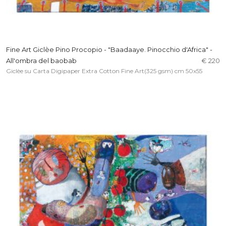
Fine Art Giclèe Pino Procopio - "Baadaaye. Pinocchio d'Africa" -
All'ombra del baobab
€ 220
Giclèe su Carta Digipaper Extra Cotton Fine Art(325 gsm) cm 50x55