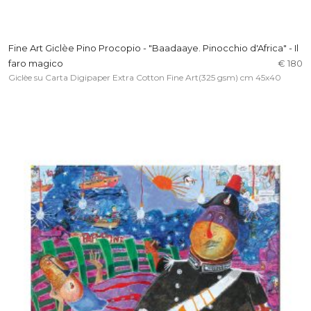
Fine Art Giclèe Pino Procopio - "Baadaaye. Pinocchio d'Africa" - Il
faro magico
€ 180
Giclèe su Carta Digipaper Extra Cotton Fine Art(325 gsm) cm 45x40