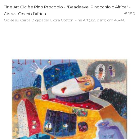
Fine Art Giclèe Pino Procopio - "Baadaaye. Pinocchio d'Africa" -
Circus. Occhi d'Africa
€ 180
Giclèe su Carta Digipaper Extra Cotton Fine Art(325 gsm) cm 45x40