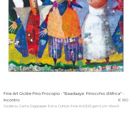
Fine Art Giclèe Pino Procopio - "Baadaaye. Pinocchio d'Africa" -
Incontro
€ 180
Giclèe su Carta Digipaper Extra Cotton Fine Art(325 gsm) cm 45x40