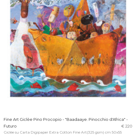
Fine Art Giclèe Pino Procopio - "Baadaaye. Pinocchio d'Africa" -
Futuro
€ 220
Giclèe su Carta Digipaper Extra Cotton Fine Art(325 gsm) cm 50x55