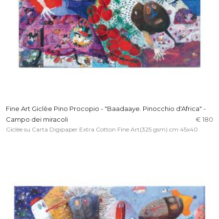
Fine Art Giclèe Pino Procopio - "Baadaaye. Pinocchio d'Africa" -
Campo dei miracoli
€ 180
Giclèe su Carta Digipaper Extra Cotton Fine Art(325 gsm) cm 45x40