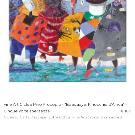
Fine Art Giclèe Pino Procopio - "Baadaaye. Pinocchio d'Africa" -
Cinque volte sperzanza
€ 180
Giclèe su Carta Digipaper Extra Cotton Fine Art(325 gsm) cm 45x40