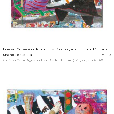
Fine Art Giclèe Pino Procopio - "Baadaaye. Pinocchio d'Africa" - In
una notte stellata
€ 180
Giclèe su Carta Digipaper Extra Cotton Fine Art(325 gsm) cm 45x40