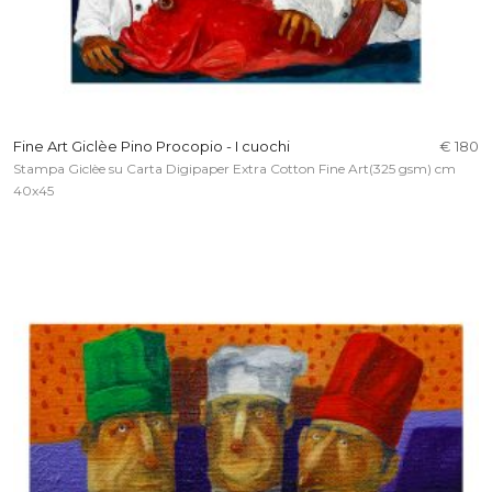
Fine Art Giclèe Pino Procopio - I cuochi
€ 180
Stampa Giclèe su Carta Digipaper Extra Cotton Fine Art(325 gsm) cm
40x45