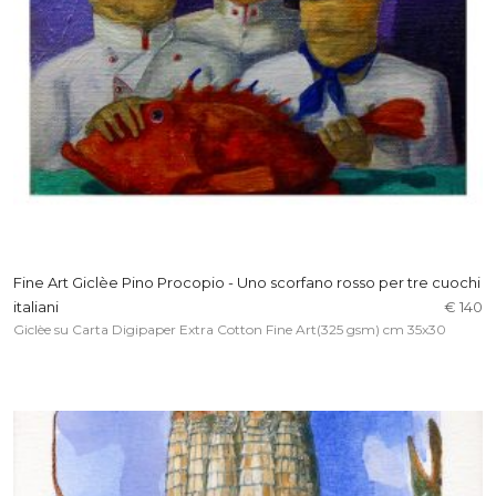
Fine Art Giclèe Pino Procopio - Uno scorfano rosso per tre cuochi
italiani
€ 140
Giclèe su Carta Digipaper Extra Cotton Fine Art(325 gsm) cm 35x30