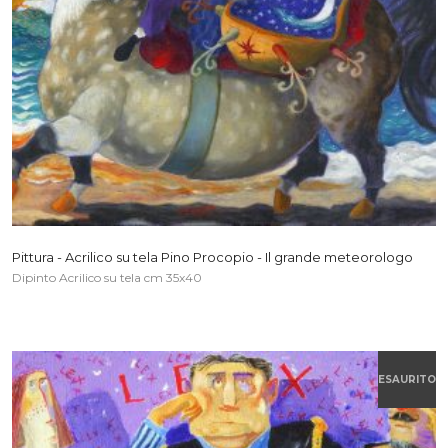
Pittura - Acrilico su tela Pino Procopio - Il grande meteorologo
Dipinto Acrilico su tela cm 35x40
ESAURITO