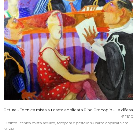
Pittura - Tecnica mista su carta applicata Pino Procopio - La difesa
€ 1100
Dipinto Tecnica mista acrilico, tempera e pastello su carta applicata cm
30x40