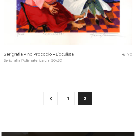
Serigrafia Pino Procopio – L’oculista
€ 170
Serigrafia Polimaterica cm 50x50
4
1
2