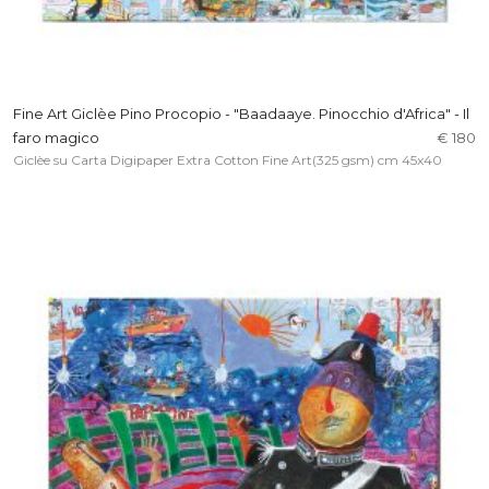
Fine Art Giclèe Pino Procopio - "Baadaaye. Pinocchio d'Africa" - Il
faro magico
€ 180
Giclèe su Carta Digipaper Extra Cotton Fine Art(325 gsm) cm 45x40