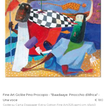
Fine Art Giclèe Pino Procopio - "Baadaaye. Pinocchio d'Africa" -
Una voce
€ 180
Giclèe su Carta Digipaper Extra Cotton Fine Art(325 gsm) cm 45x40