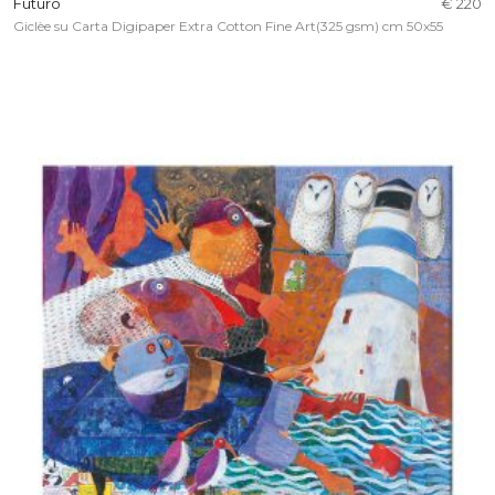
Futuro
€ 220
Giclèe su Carta Digipaper Extra Cotton Fine Art(325 gsm) cm 50x55