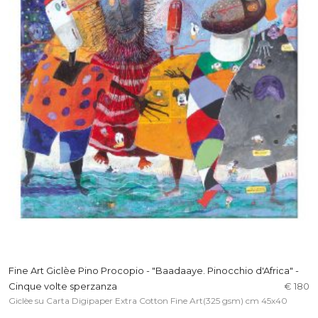
Fine Art Giclèe Pino Procopio - "Baadaaye. Pinocchio d'Africa" -
Cinque volte sperzanza
€ 180
Giclèe su Carta Digipaper Extra Cotton Fine Art(325 gsm) cm 45x40