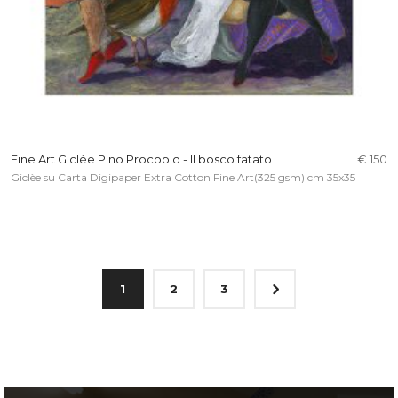
Fine Art Giclèe Pino Procopio - Il bosco fatato
€ 150
Giclèe su Carta Digipaper Extra Cotton Fine Art(325 gsm) cm 35x35
5
1
2
3