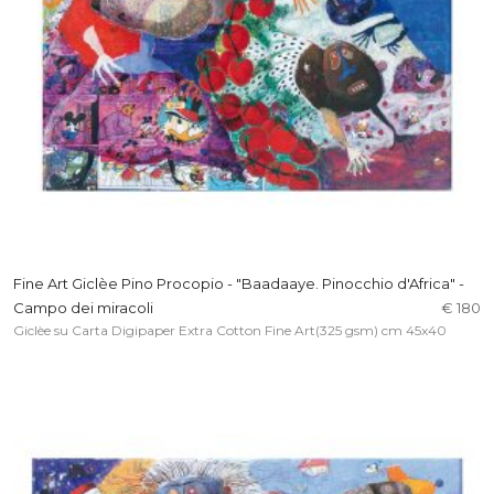
Fine Art Giclèe Pino Procopio - "Baadaaye. Pinocchio d'Africa" -
Campo dei miracoli
€ 180
Giclèe su Carta Digipaper Extra Cotton Fine Art(325 gsm) cm 45x40