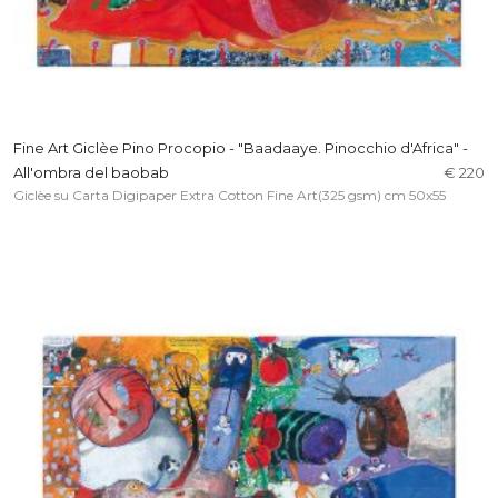
Fine Art Giclèe Pino Procopio - "Baadaaye. Pinocchio d'Africa" -
All'ombra del baobab
€ 220
Giclèe su Carta Digipaper Extra Cotton Fine Art(325 gsm) cm 50x55