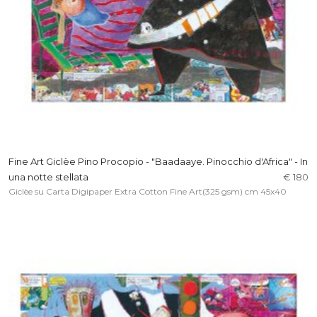
Fine Art Giclèe Pino Procopio - "Baadaaye. Pinocchio d'Africa" - In
una notte stellata
€ 180
Giclèe su Carta Digipaper Extra Cotton Fine Art(325 gsm) cm 45x40