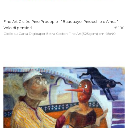
Fine Art Giclèe Pino Procopio - "Baadaaye. Pinocchio d'Africa" -
Volo di pensieri -
€ 180
Giclèe su Carta Digipaper Extra Cotton Fine Art(325 gsm) cm 45x40