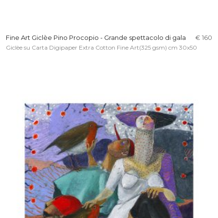
Fine Art Giclèe Pino Procopio - Grande spettacolo di gala
€ 160
Giclèe su Carta Digipaper Extra Cotton Fine Art(325 gsm) cm 30x50