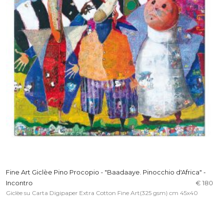
Fine Art Giclèe Pino Procopio - "Baadaaye. Pinocchio d'Africa" -
Incontro
€ 180
Giclèe su Carta Digipaper Extra Cotton Fine Art(325 gsm) cm 45x40