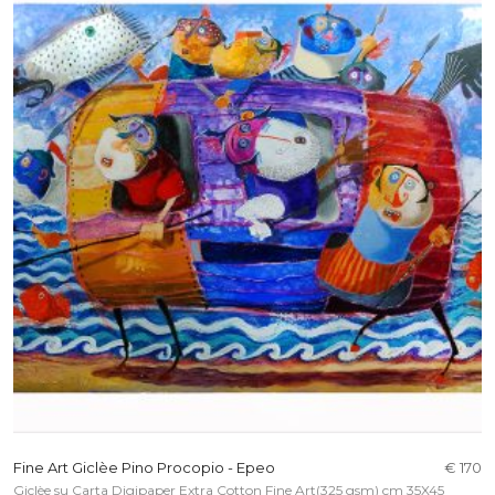
Fine Art Giclèe Pino Procopio - Epeo
€ 170
Giclèe su Carta Digipaper Extra Cotton Fine Art(325 gsm) cm 35X45