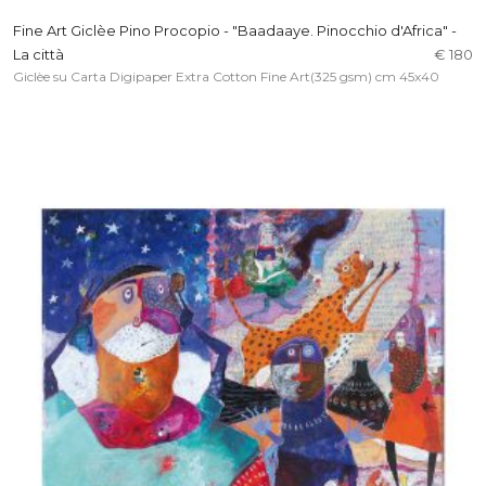
Fine Art Giclèe Pino Procopio - "Baadaaye. Pinocchio d'Africa" -
La città
€ 180
Giclèe su Carta Digipaper Extra Cotton Fine Art(325 gsm) cm 45x40