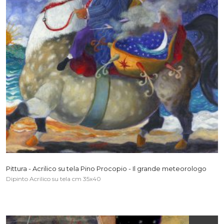
Pittura - Acrilico su tela Pino Procopio - Il grande meteorologo
Dipinto Acrilico su tela cm 35x40