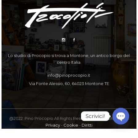
Lo studio di Procopio si trova a Montone, un antico borgo del
centro Italia.
info@pinoprocopio.it
Via Fonte Alessio, 60, 64023 Montone TE
Scrivici!
@2022. Pino Procopio All Rights Reserved. PI IT00598770675
Privacy
-
Cookie
-
Diritti
Open
chaty