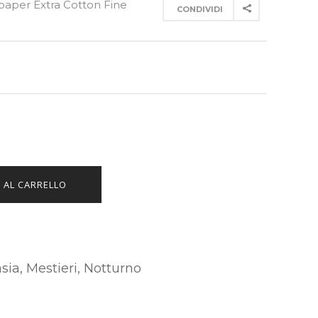
paper Extra Cotton Fine
CONDIVIDI
 AL CARRELLO
sia
,
Mestieri
,
Notturno