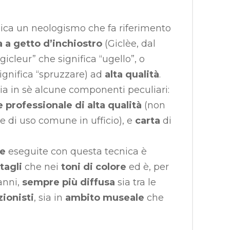
ica un neologismo che fa riferimento
 a getto d’inchiostro
(Giclèe, dal
gicleur” che significa “ugello”, o
significa “spruzzare) ad
alta qualità
.
ia in sè alcune componenti peculiari:
professionale di alta qualità
(non
e di uso comune in ufficio), e
carta
di
pe
eseguite con questa tecnica è
tagli
che nei
toni di colore
ed è, per
anni,
sempre più diffusa
sia tra le
zionisti
, sia in
ambito museale
che