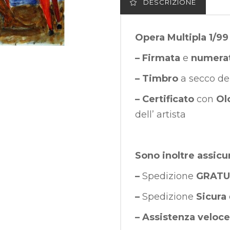
DESCRIZIONE
Opera Multipla 1/99
– Firmata
e
numera
– Timbro
a secco de
– Certificato
con
Ol
dell’ artista
Sono inoltre assicu
–
Spedizione
GRATU
–
Spedizione
Sicura
–
Assistenza veloce