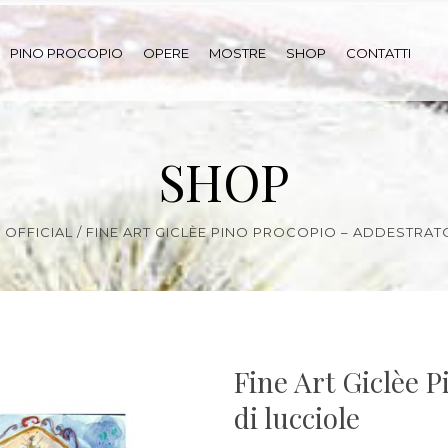
PINO PROCOPIO
OPERE
MOSTRE
SHOP
CONTATTI
SHOP
 OFFICIAL
/
FINE ART GICLÈE PINO PROCOPIO – ADDESTRAT
Fine Art Giclèe 
di lucciole