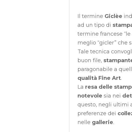
Il termine
Giclèe
ind
ad un tipo di
stampa
termine francese “le 
meglio “gicler” che 
Tale tecnica convogl
buon file,
stampante 
paragonabile a quell
qualità Fine Art
.
La
resa delle stam
notevole
sia nei
det
questo, negli ultimi 
preferenze dei
colle
nelle
gallerie
.