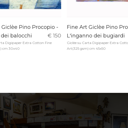
 Giclèe Pino Procopio -
Fine Art Giclèe Pino Pro
 dei balocchi
€ 150
L'inganno dei bugiardi
rta Digipaper Extra Cotton Fine
Giclèe su Carta Digipaper Extra Cott
m) cm 30x40
Art(325 gsm) cm 45x50