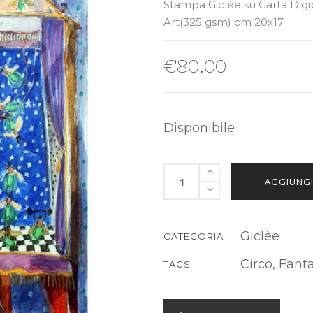
Stampa Giclèe su Carta Digi
Art(325 gsm) cm 20x17
€
80.00
Disponibile
AGGIUNGI
Giclèe
CATEGORIA
Circo
,
Fanta
TAGS