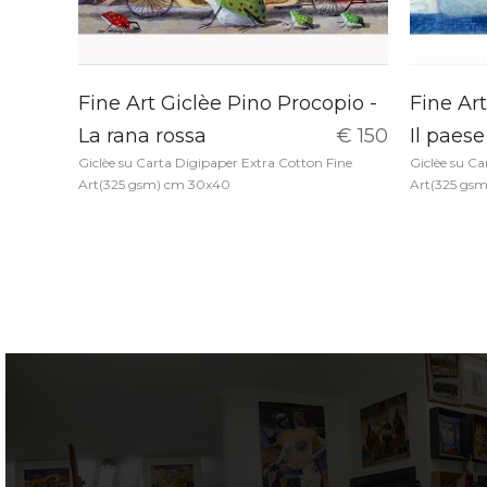
Fine Art Giclèe Pino Procopio -
Fine Art
La rana rossa
€ 150
Il paese
Giclèe su Carta Digipaper Extra Cotton Fine
Giclèe su Ca
Art(325 gsm) cm 30x40
Art(325 gs