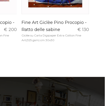
copio -
Fine Art Giclèe Pino Procopio -
€ 200
Ratto delle sabine
€ 130
on Fine
Giclèe su Carta Digipaper Extra Cotton Fine
Art(325 gsm) cm 30x30