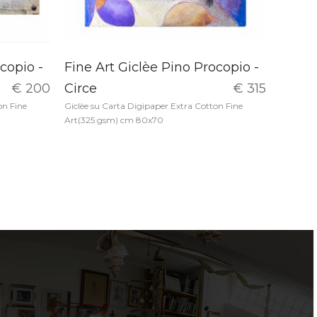
copio -
Fine Art Giclèe Pino Procopio -
€ 200
Circe
€ 315
on Fine
Giclèe su Carta Digipaper Extra Cotton Fine
Art(325 gsm) cm 80x70