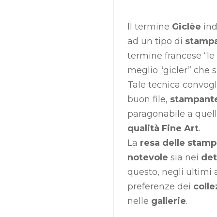
Il termine
Giclèe
ind
ad un tipo di
stampa
termine francese “le 
meglio “gicler” che 
Tale tecnica convogl
buon file,
stampante 
paragonabile a quell
qualità Fine Art
.
La
resa delle stam
notevole
sia nei
det
questo, negli ultimi 
preferenze dei
colle
nelle
gallerie
.