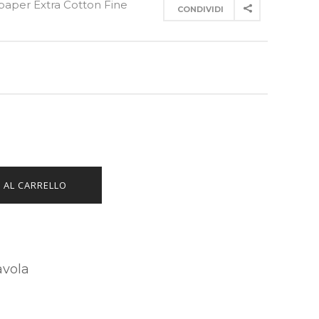
paper Extra Cotton Fine
CONDIVIDI
 AL CARRELLO
avola