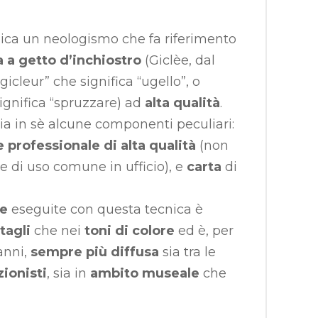
ica un neologismo che fa riferimento
 a getto d’inchiostro
(Giclèe, dal
gicleur” che significa “ugello”, o
significa “spruzzare) ad
alta qualità
.
ia in sè alcune componenti peculiari:
professionale di alta qualità
(non
e di uso comune in ufficio), e
carta
di
pe
eseguite con questa tecnica è
tagli
che nei
toni di colore
ed è, per
anni,
sempre più diffusa
sia tra le
zionisti
, sia in
ambito museale
che