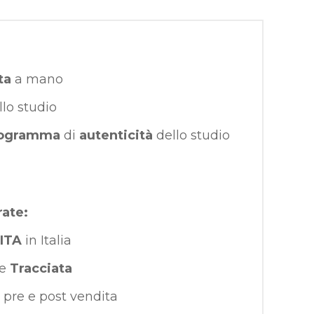
ta
a mano
llo studio
ogramma
di
autenticità
dello studio
rate:
ITA
in Italia
e
Tracciata
pre e post vendita