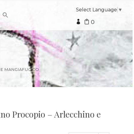
Select Language
▼
0
O E MANGIAFUOCO
ino Procopio – Arlecchino e