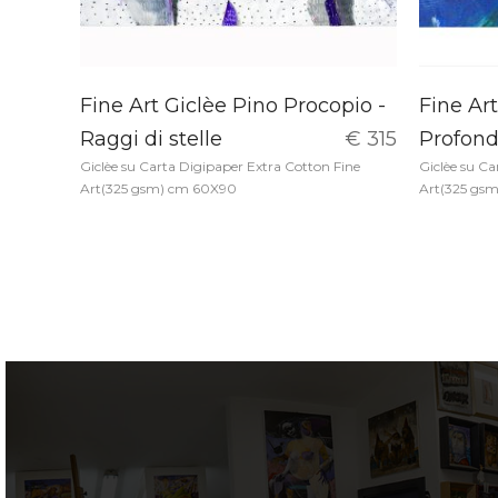
Fine Art Giclèe Pino Procopio -
Fine Art
Raggi di stelle
€ 315
Profond
Giclèe su Carta Digipaper Extra Cotton Fine
Giclèe su Ca
Art(325 gsm) cm 60X90
Art(325 gs