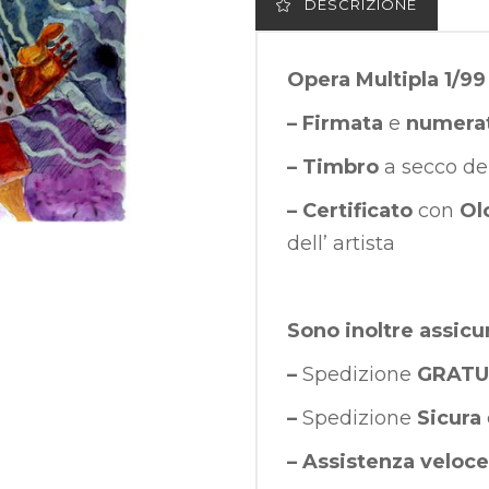
DESCRIZIONE
Opera Multipla 1/99
– Firmata
e
numera
– Timbro
a secco de
– Certificato
con
Ol
dell’ artista
Sono inoltre assicu
–
Spedizione
GRATU
–
Spedizione
Sicura
–
Assistenza veloce