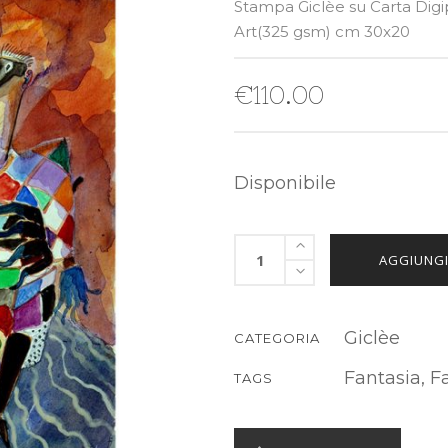
Stampa Giclèe su Carta Digi
Art(325 gsm) cm 30x20
€
110.00
Disponibile
AGGIUNGI
Giclèe
CATEGORIA
Fantasia
,
F
TAGS