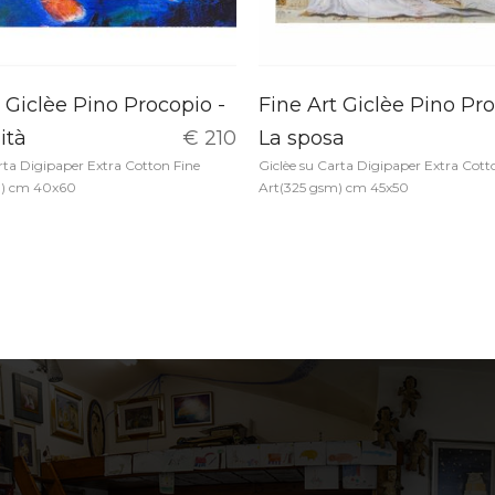
 Giclèe Pino Procopio -
Fine Art Giclèe Pino Pro
ità
€ 210
La sposa
rta Digipaper Extra Cotton Fine
Giclèe su Carta Digipaper Extra Cott
m) cm 40x60
Art(325 gsm) cm 45x50