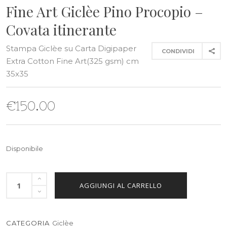
Fine Art Giclèe Pino Procopio –
Covata itinerante
Stampa Giclèe su Carta Digipaper
CONDIVIDI
Extra Cotton Fine Art(325 gsm) cm
35x35
€
150.00
Disponibile
AGGIUNGI AL CARRELLO
CATEGORIA
Giclèe