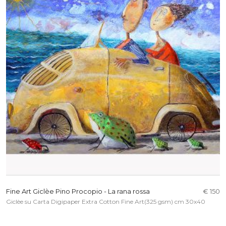
Fine Art Giclèe Pino Procopio - La rana rossa
€ 150
Giclèe su Carta Digipaper Extra Cotton Fine Art(325 gsm) cm 30x40