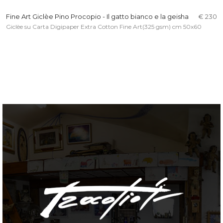
Fine Art Giclèe Pino Procopio - Il gatto bianco e la geisha
€ 230
Giclèe su Carta Digipaper Extra Cotton Fine Art(325 gsm) cm 50x60