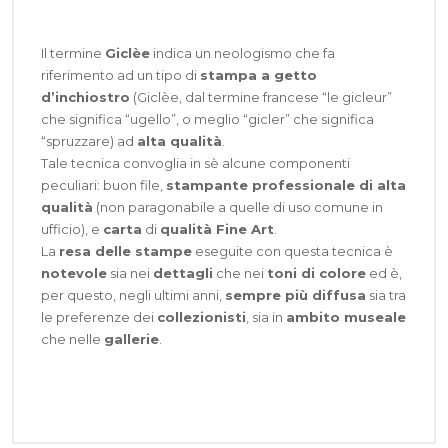
Il termine
Giclèe
indica un neologismo che fa
riferimento ad un tipo di
stampa a getto
d’inchiostro
(Giclèe, dal termine francese “le gicleur”
che significa “ugello”, o meglio “gicler” che significa
“spruzzare) ad
alta qualità
.
Tale tecnica convoglia in sè alcune componenti
peculiari: buon file,
stampante professionale di alta
qualità
(non paragonabile a quelle di uso comune in
ufficio), e
carta
di
qualità Fine Art
.
La
resa delle stampe
eseguite con questa tecnica è
notevole
sia nei
dettagli
che nei
toni di colore
ed è,
per questo, negli ultimi anni,
sempre più diffusa
sia tra
le preferenze dei
collezionisti
, sia in
ambito museale
che nelle
gallerie
.