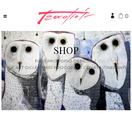
0
SHOP
PINO PROCOPIO OFFICIAL
/
FINE ART GICLÈE PINO PROCOPIO – COVATA ITINERANTE