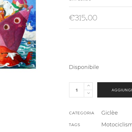
€
315.00
Disponibile
AGGIUNGI
Giclèe
CATEGORIA
Motociclis
TAGS