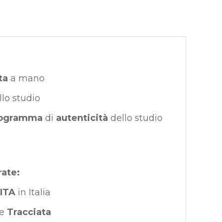
ta
a mano
llo studio
ogramma
di
autenticità
dello studio
rate:
ITA
in Italia
e
Tracciata