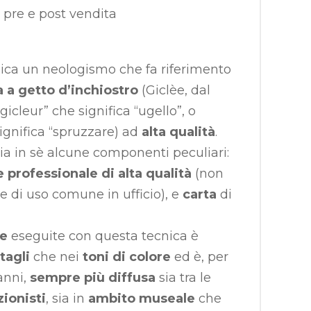
pre e post vendita
ica un neologismo che fa riferimento
 a getto d’inchiostro
(Giclèe, dal
gicleur” che significa “ugello”, o
significa “spruzzare) ad
alta qualità
.
ia in sè alcune componenti peculiari:
professionale di alta qualità
(non
e di uso comune in ufficio), e
carta
di
pe
eseguite con questa tecnica è
tagli
che nei
toni di colore
ed è, per
anni,
sempre più diffusa
sia tra le
zionisti
, sia in
ambito museale
che