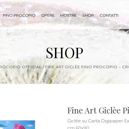
PINO PROCOPIO
OPERE
MOSTRE
SHOP
CONTATTI
SHOP
ROCOPIO OFFICIAL
/
FINE ART GICLÈE PINO PROCOPIO – C
Fine Art Giclèe 
Giclèe su Carta Digipaper E
cm 60x90