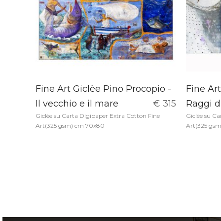
Fine Art Giclèe Pino Procopio -
Fine Art
Il vecchio e il mare
€ 315
Raggi di
Giclèe su Carta Digipaper Extra Cotton Fine
Giclèe su Ca
Art(325 gsm) cm 70x80
Art(325 gs