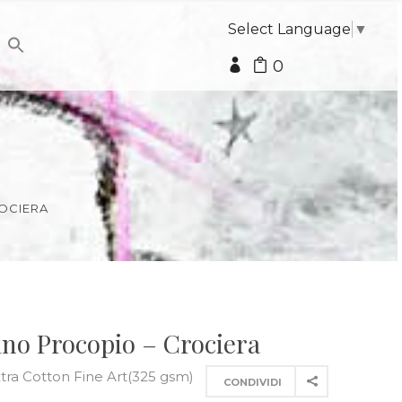
Select Language
▼
0
ROCIERA
Pino Procopio – Crociera
xtra Cotton Fine Art(325 gsm)
CONDIVIDI