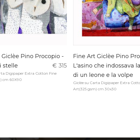
 Giclèe Pino Procopio -
Fine Art Giclèe Pino Pro
 stelle
€ 315
L'asino che indossava la
rta Digipaper Extra Cotton Fine
di un leone e la volpe
m) cm 60X90
Giclèe su Carta Digipaper Extra Cott
Art(325 gsm) cm 30x30