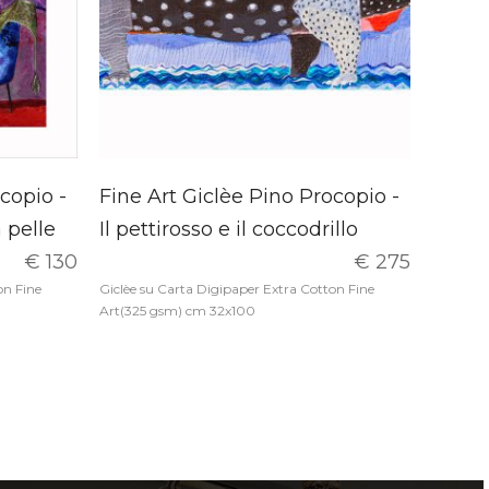
copio -
Fine Art Giclèe Pino Procopio -
 pelle
Il pettirosso e il coccodrillo
€ 130
€ 275
on Fine
Giclèe su Carta Digipaper Extra Cotton Fine
Art(325 gsm) cm 32x100