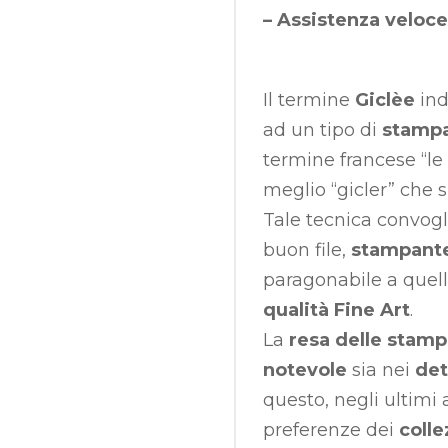
–
Assistenza veloce
Il termine
Giclèe
ind
ad un tipo di
stampa
termine francese “le 
meglio “gicler” che 
Tale tecnica convogl
buon file,
stampante 
paragonabile a quell
qualità Fine Art
.
La
resa delle stam
notevole
sia nei
det
questo, negli ultimi 
preferenze dei
colle