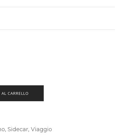
 AL CARRELLO
mo
,
Sidecar
,
Viaggio