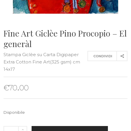
Fine Art Giclèe Pino Procopio – El
generàl
Stampa Giclèe su Carta Digipaper
CONDIVIDI
Extra Cotton Fine Art(325 gsm) cm
14x17
€
70.00
Disponibile