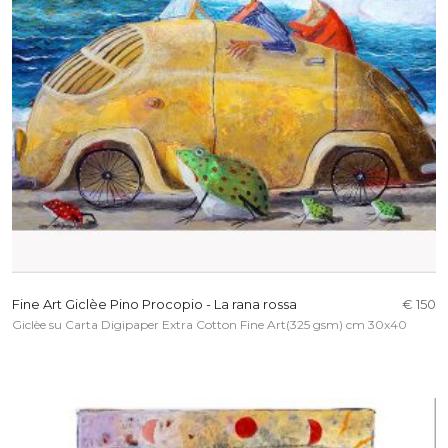
Fine Art Giclèe Pino Procopio - La rana rossa
€ 150
Giclèe su Carta Digipaper Extra Cotton Fine Art(325 gsm) cm 30x40