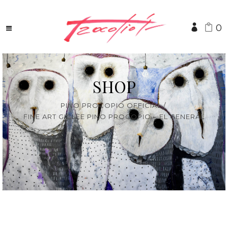
0
SHOP
PINO PROCOPIO OFFICIAL
/
FINE ART GICLÈE PINO PROCOPIO – EL GENERÀL