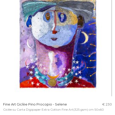
Fine Art Giclèe Pino Procopio - Selene
€ 230
Giclèe su Carta Digipaper Extra Cotton Fine Art(325 gsm) cm 50x60