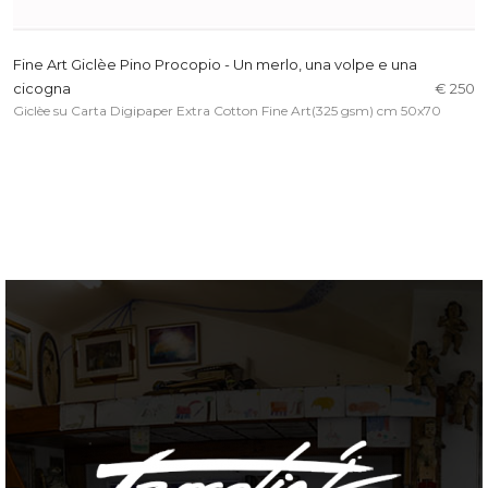
Fine Art Giclèe Pino Procopio - Un merlo, una volpe e una
cicogna
€ 250
Giclèe su Carta Digipaper Extra Cotton Fine Art(325 gsm) cm 50x70