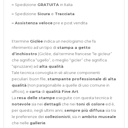
–
Spedizione
GRATUITA
in Italia
–
Spedizione
Sicura
e
Tracciata
–
Assistenza veloce
pre e post vendita
Il termine
Giclèe
indica un neologismo che fa
riferimento ad un tipo di
stampa a getto
d’inchiostro
(Giclèe, dal termine francese “le gicleur”
che significa “ugello”, o meglio “gicler” che significa
“spruzzare) ad
alta qualità
.
Tale tecnica convoglia in sè alcune componenti
peculiari: buon file,
stampante professionale di alta
qualità
(non paragonabile a quelle di uso comune in
ufficio), e
carta
di
qualità Fine Art
.
La
resa delle stampe
eseguite con questa tecnica è
notevole
sia nei
dettagli
che nei
toni di colore
ed è,
per questo, negli ultimi anni,
sempre più diffusa
sia tra
le preferenze dei
collezionisti
, sia in
ambito museale
che nelle
gallerie
.