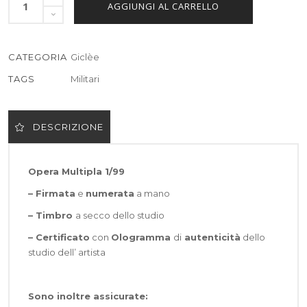
AGGIUNGI AL CARRELLO
CATEGORIA
Giclèe
TAGS
Militari
DESCRIZIONE
Opera Multipla 1/99
– Firmata
e
numerata
a mano
– Timbro
a secco dello studio
– Certificato
con
Ologramma
di
autenticità
dello
studio dell’ artista
Sono inoltre assicurate: