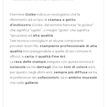
Il termine
Giclèe
indica un neologismo che fa
riferimento ad un tipo di
stampa a getto
d’inchiostro
(Giclèe, dal termine francese “le gicleur”
che significa “ugello”, o meglio “gicler” che significa
“spruzzare) ad
alta qualità
.
Tale tecnica convoglia in sè alcune componenti
peculiari: buon file,
stampante professionale di alta
qualità
(non paragonabile a quelle di uso comune in
ufficio), e
carta
di
qualità Fine Art
.
La
resa delle stampe
eseguite con questa tecnica è
notevole
sia nei
dettagli
che nei
toni di colore
ed è,
per questo, negli ultimi anni,
sempre più diffusa
sia tra
le preferenze dei
collezionisti
, sia in
ambito museale
che nelle
gallerie
.