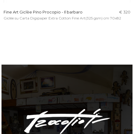
Fine Art Giclèe Pino Procopio - Il barbaro
€ 320
Giclèe su Carta Digipaper Extra Cotton Fine Art(325 gsm) cm 70x82