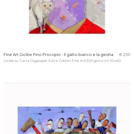
Fine Art Giclèe Pino Procopio - Il gatto bianco e la geisha
€ 230
Giclèe su Carta Digipaper Extra Cotton Fine Art(325 gsm) cm 50x60