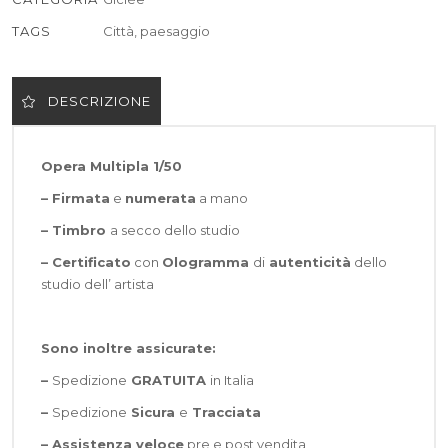
TAGS
Città
,
paesaggio
DESCRIZIONE
Opera Multipla 1/50
– Firmata
e
numerata
a mano
– Timbro
a secco dello studio
– Certificato
con
Ologramma
di
autenticità
dello
studio dell’ artista
Sono inoltre assicurate:
–
Spedizione
GRATUITA
in Italia
–
Spedizione
Sicura
e
Tracciata
–
Assistenza veloce
pre e post vendita