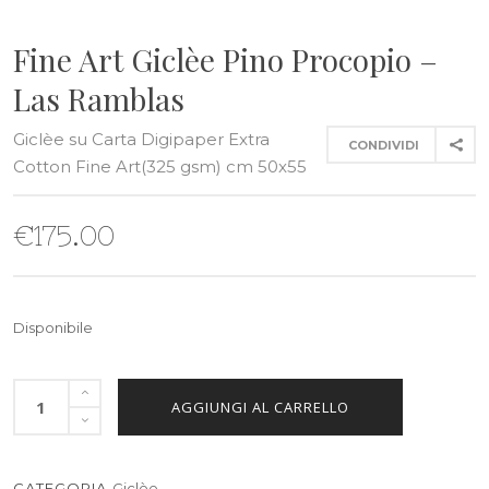
Fine Art Giclèe Pino Procopio –
Las Ramblas
Giclèe su Carta Digipaper Extra
CONDIVIDI
Cotton Fine Art(325 gsm) cm 50x55
€
175.00
Disponibile
AGGIUNGI AL CARRELLO
CATEGORIA
Giclèe