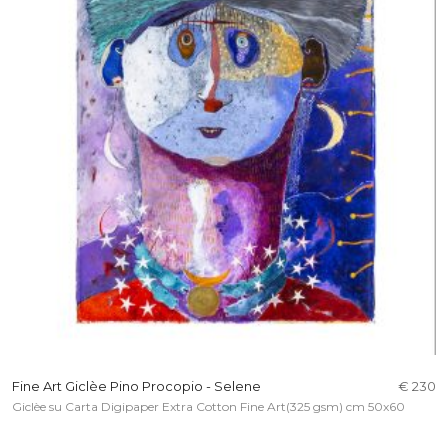
Fine Art Giclèe Pino Procopio - Selene
€ 230
Giclèe su Carta Digipaper Extra Cotton Fine Art(325 gsm) cm 50x60