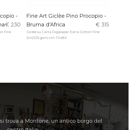
copio -
Fine Art Giclèe Pino Procopio -
ha
€ 230
Bruma d'Africa
€ 315
on Fine
Giclèe su Carta Digipaper Extra Cotton Fine
Art(325 gsm) cm 70x80
 si trova a Montone, un antico borgo del
centro Italia.