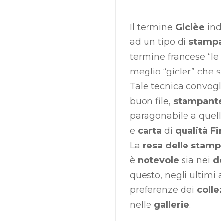
Il termine
Giclèe
ind
ad un tipo di
stampa
termine francese “le 
meglio “gicler” che 
Tale tecnica convogl
buon file,
stampante 
paragonabile a quell
e
carta
di
qualità Fi
La
resa delle stam
è
notevole
sia nei
d
questo, negli ultimi 
preferenze dei
colle
nelle
gallerie
.