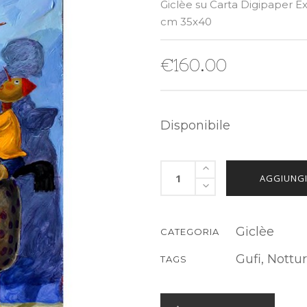
Giclèe su Carta Digipaper E
cm 35x40
€
160.00
Disponibile
AGGIUNGI
Giclèe
CATEGORIA
Gufi
,
Nottu
TAGS