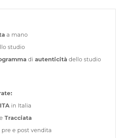
ta
a mano
llo studio
ogramma
di
autenticità
dello studio
rate:
ITA
in Italia
e
Tracciata
pre e post vendita