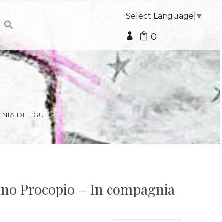
Select Language
▼
0
GNIA DEL GUFO
Pino Procopio – In compagnia