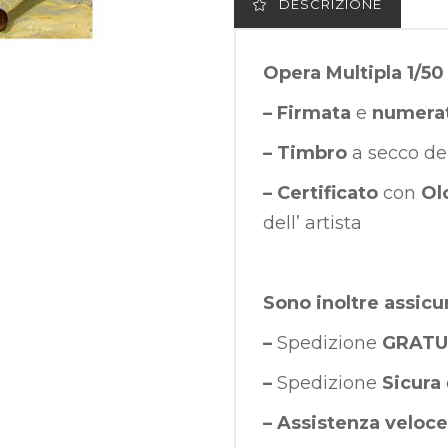
DESCRIZIONE
Opera Multipla 1/50
– Firmata
e
numera
– Timbro
a secco de
– Certificato
con
Ol
dell’ artista
Sono inoltre assicu
–
Spedizione
GRATU
–
Spedizione
Sicura
–
Assistenza veloce