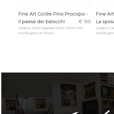
Fine Art Giclèe Pino Procopio -
Fine Art
Il paese dei balocchi
€ 150
La spos
Giclèe su Carta Digipaper Extra Cotton Fine
Giclèe su Ca
Art(325 gsm) cm 30x40
Art(325 gs