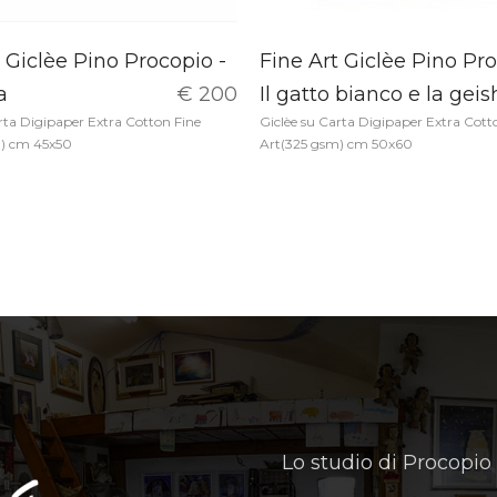
 Giclèe Pino Procopio -
Fine Art Giclèe Pino Pro
a
€ 200
Il gatto bianco e la geis
rta Digipaper Extra Cotton Fine
Giclèe su Carta Digipaper Extra Cott
m) cm 45x50
Art(325 gsm) cm 50x60
Lo studio di Procopio