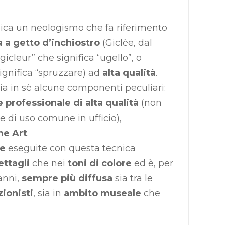
ica un neologismo che fa riferimento
 a getto d’inchiostro
(Giclèe, dal
gicleur” che significa “ugello”, o
significa “spruzzare) ad
alta qualità
.
ia in sè alcune componenti peculiari:
professionale di alta qualità
(non
e di uso comune in ufficio),
ne Art
.
pe
eseguite con questa tecnica
ettagli
che nei
toni di colore
ed è, per
anni,
sempre più diffusa
sia tra le
zionisti
, sia in
ambito museale
che