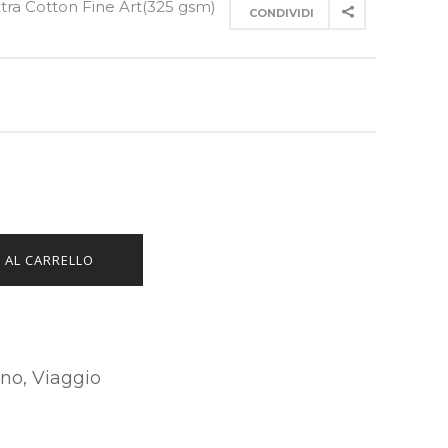
xtra Cotton Fine Art(325 gsm)
CONDIVIDI
 AL CARRELLO
rno
,
Viaggio