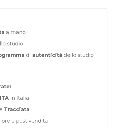
ta
a mano
llo studio
ogramma
di
autenticità
dello studio
rate:
ITA
in Italia
e
Tracciata
pre e post vendita