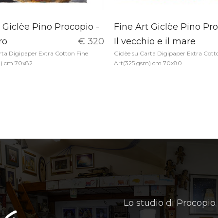
 Giclèe Pino Procopio -
Fine Art Giclèe Pino Pro
ro
€ 320
Il vecchio e il mare
rta Digipaper Extra Cotton Fine
Giclèe su Carta Digipaper Extra Cott
m) cm 70x82
Art(325 gsm) cm 70x80
Lo studio di Procopio