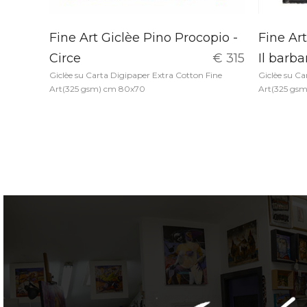
Fine Art Giclèe Pino Procopio -
Fine Art
Circe
€ 315
Il barba
Giclèe su Carta Digipaper Extra Cotton Fine
Giclèe su Ca
Art(325 gsm) cm 80x70
Art(325 gs