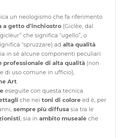
ica un neologismo che fa riferimento
 a getto d’inchiostro
(Giclèe, dal
gicleur” che significa “ugello”, o
significa “spruzzare) ad
alta qualità
.
ia in sè alcune componenti peculiari:
professionale di alta qualità
(non
e di uso comune in ufficio),
ne Art
.
pe
eseguite con questa tecnica
ettagli
che nei
toni di colore
ed è, per
anni,
sempre più diffusa
sia tra le
zionisti
, sia in
ambito museale
che