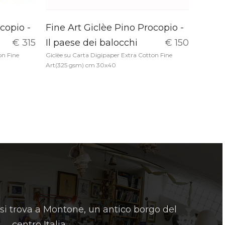
copio -
Fine Art Giclèe Pino Procopio -
€ 315
Il paese dei balocchi
€ 150
on Fine
Giclèe su Carta Digipaper Extra Cotton Fine
Art(325 gsm) cm 30x40
 si trova a Montone, un antico borgo del
centro Italia.