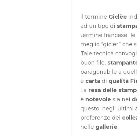
Il termine
Giclèe
ind
ad un tipo di
stampa
termine francese “le 
meglio “gicler” che 
Tale tecnica convogl
buon file,
stampante 
paragonabile a quell
e
carta
di
qualità Fi
La
resa delle stam
è
notevole
sia nei
d
questo, negli ultimi 
preferenze dei
colle
nelle
gallerie
.