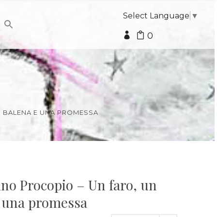
Select Language
▼
0
DI BALENA E UNA PROMESSA
ino Procopio – Un faro, un
e una promessa