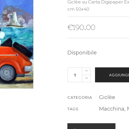
Giclèe su Carta Digipaper E
cm 50x40
€
190.00
Disponibile
AGGIUNGI
Giclèe
CATEGORIA
Macchina
,
TAGS