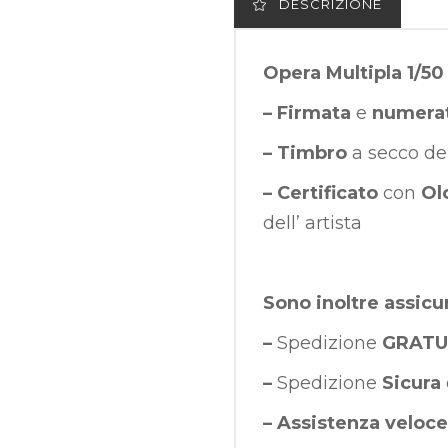
DESCRIZIONE
Opera Multipla 1/50
– Firmata
e
numera
– Timbro
a secco de
– Certificato
con
Ol
dell’ artista
Sono inoltre assicu
–
Spedizione
GRATU
–
Spedizione
Sicura
–
Assistenza veloce