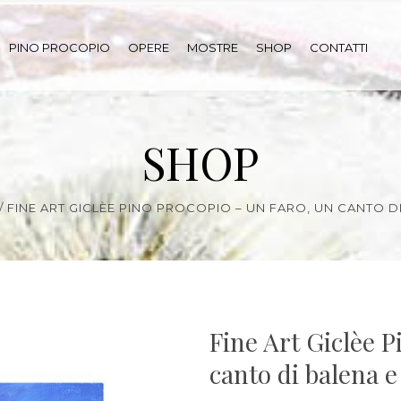
PINO PROCOPIO
OPERE
MOSTRE
SHOP
CONTATTI
SHOP
/
FINE ART GICLÈE PINO PROCOPIO – UN FARO, UN CANTO 
Fine Art Giclèe P
canto di balena 