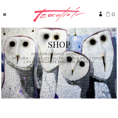
0
SHOP
PINO PROCOPIO OFFICIAL
/
PITTURA – ACRILICO SU TELA PINO PROCOPIO –
L’EXTRAVAGANTE MADAME MOREAU