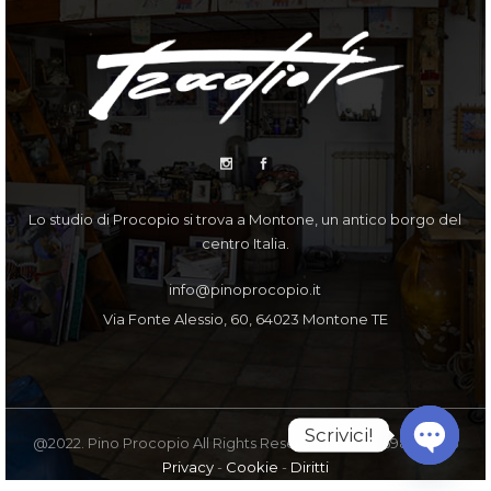
Lo studio di Procopio si trova a Montone, un antico borgo del
centro Italia.
info@pinoprocopio.it
Via Fonte Alessio, 60, 64023 Montone TE
Scrivici!
@2022. Pino Procopio All Rights Reserved. PI IT00598770675
Privacy
-
Cookie
-
Diritti
Open
chaty