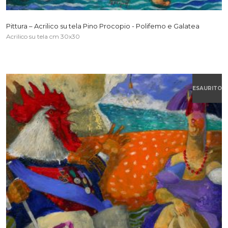
Pittura – Acrilico su tela Pino Procopio - Polifemo e Galatea
Acrilico su tela cm 30x30
ESAURITO