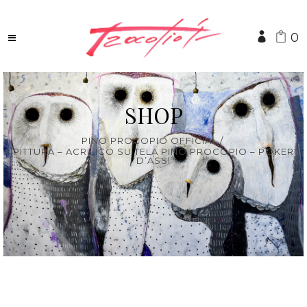
0
SHOP
PINO PROCOPIO OFFICIAL
/
PITTURA – ACRILICO SU TELA PINO PROCOPIO – POKER
D’ASSI