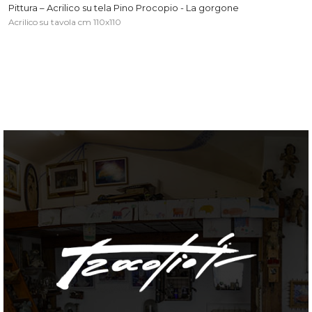
Pittura – Acrilico su tela Pino Procopio - La gorgone
Acrilico su tavola cm 110x110