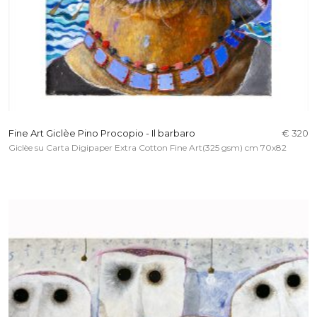
Fine Art Giclèe Pino Procopio - Il barbaro
€ 320
Giclèe su Carta Digipaper Extra Cotton Fine Art(325 gsm) cm 70x82