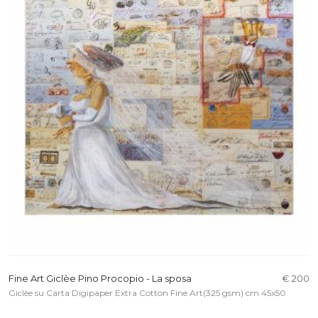
Fine Art Giclèe Pino Procopio - La sposa
€ 200
Giclèe su Carta Digipaper Extra Cotton Fine Art(325 gsm) cm 45x50