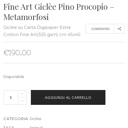
Fine Art Giclèe Pino Procopio –
Metamorfosi
Giclèe su Carta Digipaper Extra
CONDIVIDI
Cotton Fine Art(325 gsm) cm 45x45
€
190.00
Disponibile
AGGIUNGI AL CARRELLO
CATEGORIA
Giclèe
TAGS
Animali