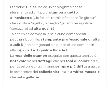
Il termine
Giclèe
indica un neologismo che fa
riferimento ad un tipo di
stampa a getto
d’inchiostro
(Giclèe, dal termine francese “le gicleur”
che significa “ugello”, o meglio “gicler” che significa
“spruzzare) ad
alta qualità
.
Tale tecnica convoglia in sè alcune componenti
peculiari: buon file,
stampante professionale di alta
qualità
(non paragonabile a quelle di uso comune in
ufficio), e
carta
di
qualità Fine Art
.
La
resa delle stampe
eseguite con questa tecnica è
notevole
sia nei
dettagli
che nei
toni di colore
ed è,
per questo, negli ultimi anni,
sempre più diffusa
sia tra
le preferenze dei
collezionisti
, sia in
ambito museale
che nelle
gallerie
.