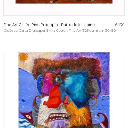
Fine Art Giclèe Pino Procopio - Ratto delle sabine
€ 130
Giclèe su Carta Digipaper Extra Cotton Fine Art(325 gsm) cm 30x30