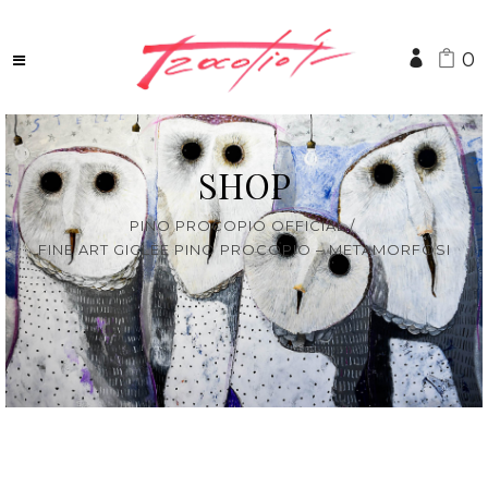
0
SHOP
PINO PROCOPIO OFFICIAL
/
FINE ART GICLÈE PINO PROCOPIO – METAMORFOSI