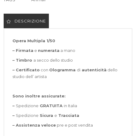
DESCRIZIONE
Opera Multipla 1/50
– Firmata
e
numerata
a mano
– Timbro
a secco dello studio
– Certificato
con
Ologramma
di
autenticità
dello
studio dell’ artista
Sono inoltre assicurate:
–
Spedizione
GRATUITA
in Italia
–
Spedizione
Sicura
e
Tracciata
–
Assistenza veloce
pre e post vendita