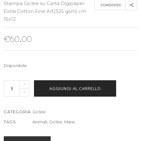
Stampa Giclèe su Carta Digipaper
CONDIVIDI
Extra Cotton Fine Art(325 gsm) cm
15x12
€
60.00
Disponibile
AGGIUNGI AL CARRELLO
CATEGORIA
Giclèe
TAGS
Animali
,
Giclèe
,
Mare