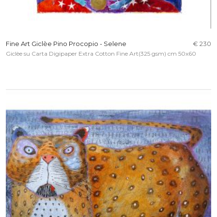
Fine Art Giclèe Pino Procopio - Selene
€ 230
Giclèe su Carta Digipaper Extra Cotton Fine Art(325 gsm) cm 50x60