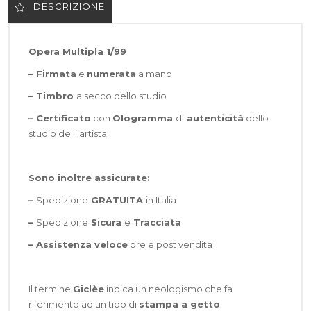
DESCRIZIONE
Opera Multipla 1/99
– Firmata
e
numerata
a mano
– Timbro
a secco dello studio
– Certificato
con
Ologramma
di
autenticità
dello
studio dell’ artista
Sono inoltre assicurate:
–
Spedizione
GRATUITA
in Italia
–
Spedizione
Sicura
e
Tracciata
–
Assistenza veloce
pre e post vendita
Il termine
Giclèe
indica un neologismo che fa
riferimento ad un tipo di
stampa a getto