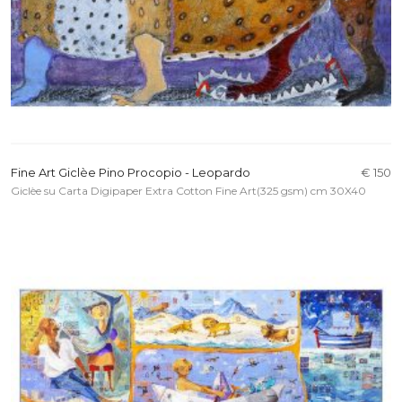
Fine Art Giclèe Pino Procopio - Leopardo
€ 150
Giclèe su Carta Digipaper Extra Cotton Fine Art(325 gsm) cm 30X40