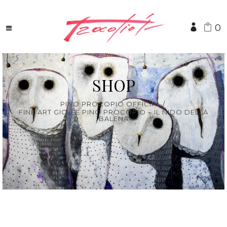
0
SHOP
PINO PROCOPIO OFFICIAL
/
FINE ART GICLÈE PINO PROCOPIO – IL NIDO DELLA
BALENA