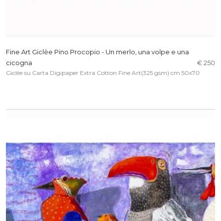
Fine Art Giclèe Pino Procopio - Un merlo, una volpe e una
cicogna
€ 250
Giclèe su Carta Digipaper Extra Cotton Fine Art(325 gsm) cm 50x70