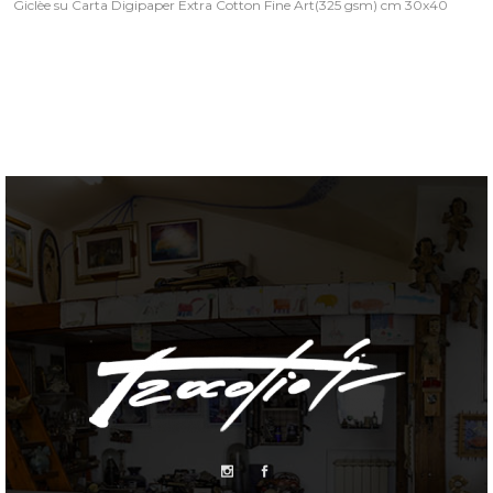
Giclèe su Carta Digipaper Extra Cotton Fine Art(325 gsm) cm 30x40