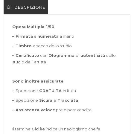
DESCRIZIONE
Opera Multipla 1/50
– Firmata
e
numerata
a mano
– Timbro
a secco dello studio
– Certificato
con
Ologramma
di
autenticità
dello
studio dell’ artista
Sono inoltre assicurate:
–
Spedizione
GRATUITA
in Italia
–
Spedizione
Sicura
e
Tracciata
–
Assistenza veloce
pre e post vendita
Il termine
Giclèe
indica un neologismo che fa