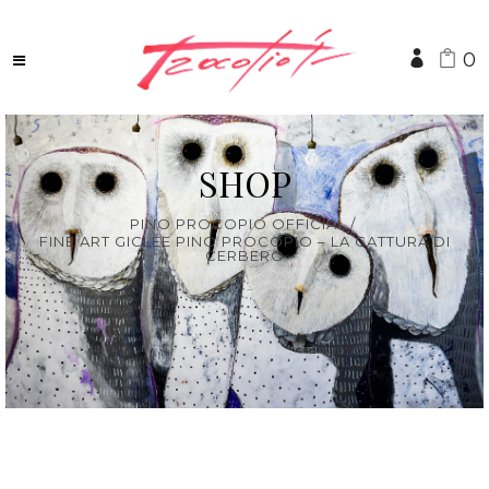
0
SHOP
PINO PROCOPIO OFFICIAL
/
FINE ART GICLÈE PINO PROCOPIO – LA CATTURA DI
CERBERO