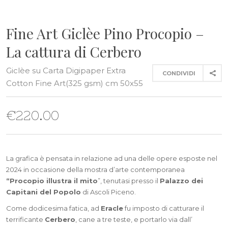
Fine Art Giclèe Pino Procopio –
La cattura di Cerbero
Giclèe su Carta Digipaper Extra
CONDIVIDI
Cotton Fine Art(325 gsm) cm 50x55
€
220.00
La grafica è pensata in relazione ad una delle opere esposte nel
2024 in occasione della mostra d’arte contemporanea
“Procopio illustra il mito
”, tenutasi presso il
Palazzo dei
Capitani del Popolo
di Ascoli Piceno.
Come dodicesima fatica, ad
Eracle
fu imposto di catturare il
terrificante
Cerbero
, cane a tre teste, e portarlo via dall’