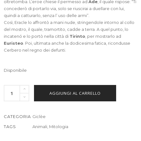
oltretomba. L’eroe chiese il permesso ad
Ade
, il quale rispose: “Ti
concederò di portarlo via, solo se riuscirai a duellare con lui,
quindi a catturarlo, senza l’ uso delle armi”.
Così, Eracle lo affrontò a mani nude, stringendole intorno al collo
del mostro, il quale, tramortito, cadde a terra. A quel punto, lo
incatenó e lo portò nella città di
Tirinto
, per mostrarlo ad
Euristeo
. Poi, ultimata anche la dodicesima fatica, ricondusse
Cerbero nel regno dei defunti.
Disponibile
AGGIUNGI AL CARRELLO
CATEGORIA
Giclèe
TAGS
Animali
,
Mitologia