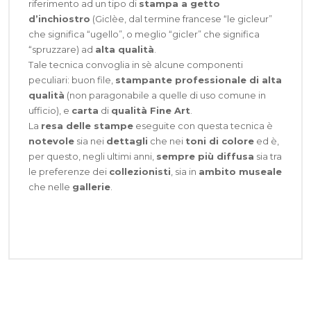
riferimento ad un tipo di
stampa a getto
d’inchiostro
(Giclèe, dal termine francese “le gicleur”
che significa “ugello”, o meglio “gicler” che significa
“spruzzare) ad
alta qualità
.
Tale tecnica convoglia in sè alcune componenti
peculiari: buon file,
stampante professionale di alta
qualità
(non paragonabile a quelle di uso comune in
ufficio), e
carta
di
qualità Fine Art
.
La
resa delle stampe
eseguite con questa tecnica è
notevole
sia nei
dettagli
che nei
toni di colore
ed è,
per questo, negli ultimi anni,
sempre più diffusa
sia tra
le preferenze dei
collezionisti
, sia in
ambito museale
che nelle
gallerie
.