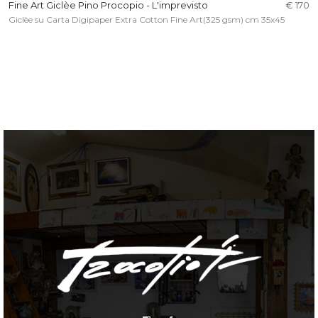
Fine Art Giclèe Pino Procopio - L'imprevisto
€ 170
Giclèe su Carta Digipaper Extra Cotton Fine Art(325 gsm) cm 35x45