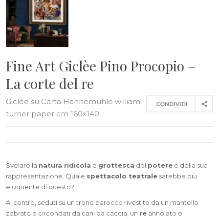
Fine Art Giclèe Pino Procopio –
La corte del re
Giclèe su Carta Hahnemühle william
CONDIVIDI
turner paper cm 160x140
Svelare la
natura ridicola
e
grottesca
del
potere
e della sua
rappresentazione. Quale
spettacolo teatrale
sarebbe più
eloquente di questo?
Al centro, seduti su un trono barocco rivestito da un mantello
zebrato e circondati da cani da caccia, un
re
annoiato e