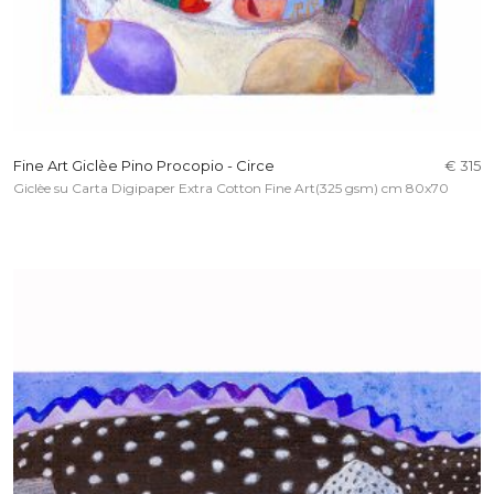
Fine Art Giclèe Pino Procopio - Circe
€ 315
Giclèe su Carta Digipaper Extra Cotton Fine Art(325 gsm) cm 80x70