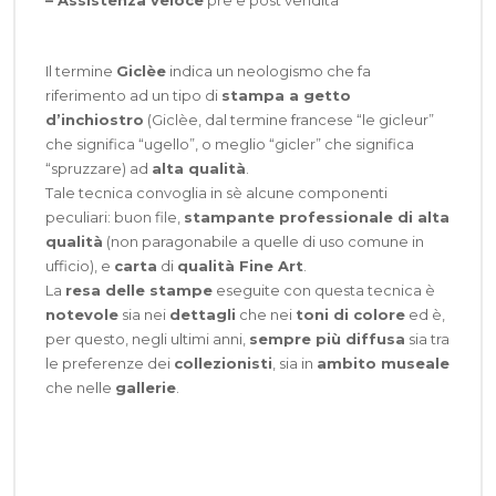
Il termine
Giclèe
indica un neologismo che fa
riferimento ad un tipo di
stampa a getto
d’inchiostro
(Giclèe, dal termine francese “le gicleur”
che significa “ugello”, o meglio “gicler” che significa
“spruzzare) ad
alta qualità
.
Tale tecnica convoglia in sè alcune componenti
peculiari: buon file,
stampante professionale di alta
qualità
(non paragonabile a quelle di uso comune in
ufficio), e
carta
di
qualità Fine Art
.
La
resa delle stampe
eseguite con questa tecnica è
notevole
sia nei
dettagli
che nei
toni di colore
ed è,
per questo, negli ultimi anni,
sempre più diffusa
sia tra
le preferenze dei
collezionisti
, sia in
ambito museale
che nelle
gallerie
.