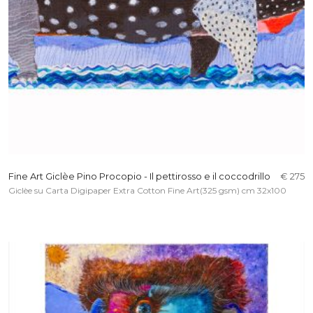
Fine Art Giclèe Pino Procopio - Il pettirosso e il coccodrillo
€ 275
Giclèe su Carta Digipaper Extra Cotton Fine Art(325 gsm) cm 32x100