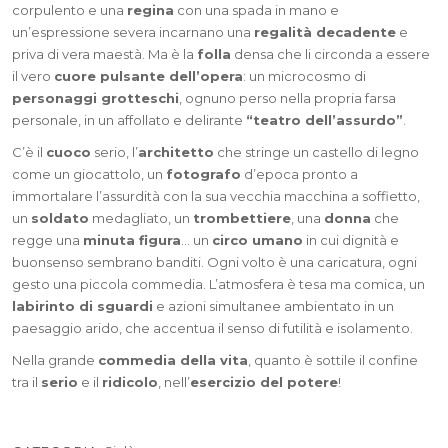
corpulento e una
regina
con una spada in mano e
un’espressione severa incarnano una
regalità decadente
e
priva di vera maestà. Ma è la
folla
densa che li circonda a essere
il vero
cuore pulsante dell’opera
: un microcosmo di
personaggi grotteschi
, ognuno perso nella propria farsa
personale, in un affollato e delirante
“teatro dell’assurdo”
.
C’è il
cuoco
serio, l’
architetto
che stringe un castello di legno
come un giocattolo, un
fotografo
d’epoca pronto a
immortalare l’assurdità con la sua vecchia macchina a soffietto,
un
soldato
medagliato, un
trombettiere
, una
donna
che
regge una
minuta figura
… un
circo umano
in cui dignità e
buonsenso sembrano banditi. Ogni volto è una caricatura, ogni
gesto una piccola commedia. L’atmosfera è tesa ma comica, un
labirinto di sguardi
e azioni simultanee ambientato in un
paesaggio arido, che accentua il senso di futilità e isolamento.
Nella grande
commedia della vita
, quanto è sottile il confine
tra il
serio
e il
ridicolo
, nell’
esercizio del potere
!