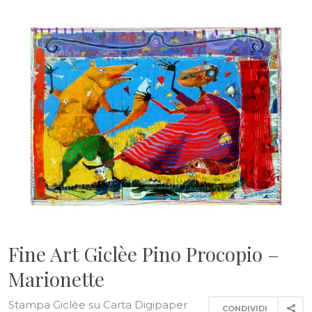
Fine Art Giclèe Pino Procopio –
Marionette
Stampa Giclèe su Carta Digipaper
CONDIVIDI