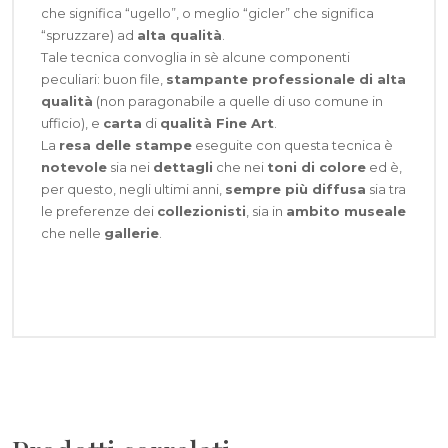
che significa “ugello”, o meglio “gicler” che significa
“spruzzare) ad
alta qualità
.
Tale tecnica convoglia in sè alcune componenti
peculiari: buon file,
stampante professionale di alta
qualità
(non paragonabile a quelle di uso comune in
ufficio), e
carta
di
qualità Fine Art
.
La
resa delle stampe
eseguite con questa tecnica è
notevole
sia nei
dettagli
che nei
toni di colore
ed è,
per questo, negli ultimi anni,
sempre più diffusa
sia tra
le preferenze dei
collezionisti
, sia in
ambito museale
che nelle
gallerie
.