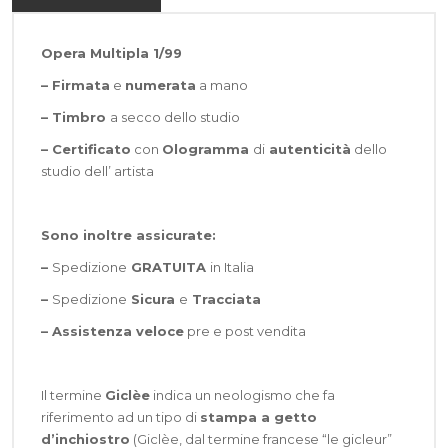
Opera Multipla 1/99
– Firmata
e
numerata
a mano
– Timbro
a secco dello studio
– Certificato
con
Ologramma
di
autenticità
dello
studio dell’ artista
Sono inoltre assicurate:
–
Spedizione
GRATUITA
in Italia
–
Spedizione
Sicura
e
Tracciata
–
Assistenza veloce
pre e post vendita
Il termine
Giclèe
indica un neologismo che fa
riferimento ad un tipo di
stampa a getto
d’inchiostro
(Giclèe, dal termine francese “le gicleur”