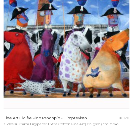
Fine Art Giclèe Pino Procopio - L'imprevisto
€ 170
Giclèe su Carta Digipaper Extra Cotton Fine Art(325 gsm) cm 35x45