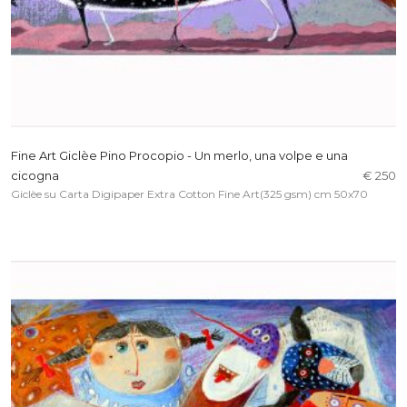
Fine Art Giclèe Pino Procopio - Un merlo, una volpe e una
cicogna
€ 250
Giclèe su Carta Digipaper Extra Cotton Fine Art(325 gsm) cm 50x70