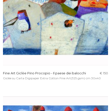
Fine Art Giclèe Pino Procopio - Il paese dei balocchi
€ 150
Giclèe su Carta Digipaper Extra Cotton Fine Art(325 gsm) cm 30x40