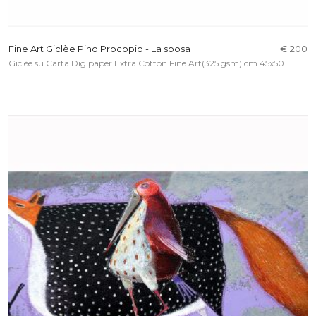
Fine Art Giclèe Pino Procopio - La sposa
€ 200
Giclèe su Carta Digipaper Extra Cotton Fine Art(325 gsm) cm 45x50