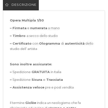
DESCRIZIONE
Opera Multipla 1/50
– Firmata
e
numerata
a mano
– Timbro
a secco dello studio
– Certificato
con
Ologramma
di
autenticità
dello
studio dell’ artista
Sono inoltre assicurate:
–
Spedizione
GRATUITA
in Italia
–
Spedizione
Sicura
e
Tracciata
–
Assistenza veloce
pre e post vendita
Il termine
Giclèe
indica un neologismo che fa
riferimento ad un tipo di
stampa a getto