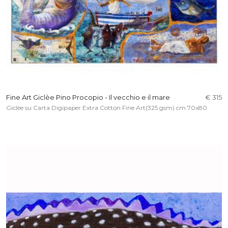
Fine Art Giclèe Pino Procopio - Il vecchio e il mare
€ 315
Giclèe su Carta Digipaper Extra Cotton Fine Art(325 gsm) cm 70x80