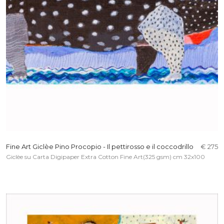
Fine Art Giclèe Pino Procopio - Il pettirosso e il coccodrillo
€ 275
Giclèe su Carta Digipaper Extra Cotton Fine Art(325 gsm) cm 32x100