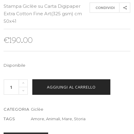
Stampa Giclèe su Carta Digipaper
CONDIVIDI
Extra Cotton Fine Art(325 gsm) cm
50x41
€
190.00
Disponibile
AGGIUNGI AL CARRELLO
CATEGORIA
Giclèe
TAGS
Amore
,
Animali
,
Mare
,
Storia