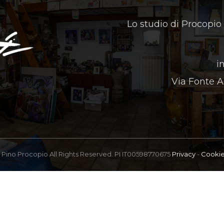
Lo studio di Procopio
i
Via Fonte A
Pino Procopio All Rights Reserved. PI IT00598770675
Privacy
-
Cooki