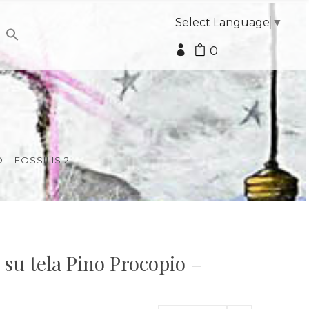
Select Language
▼
0
 – FOSSILIS 2
o su tela Pino Procopio –