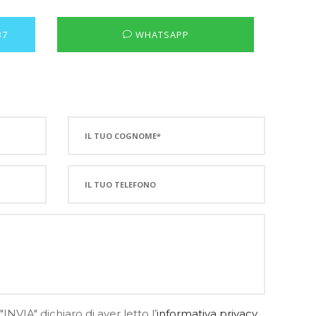
37
WHATSAPP
INVIA" dichiaro di aver letto l’
informativa privacy
.