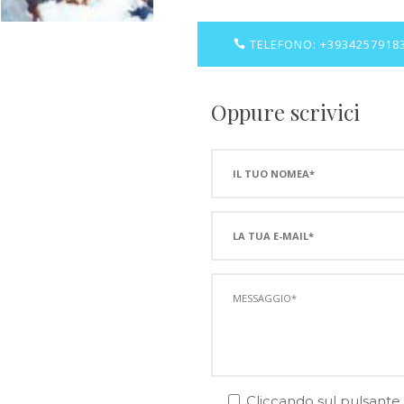
TELEFONO: +3934257918
Oppure scrivici
Cliccando sul pulsante "