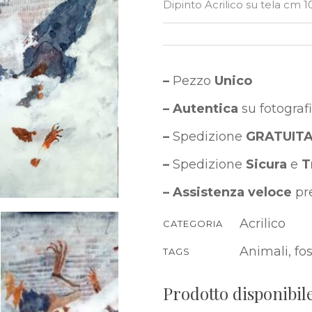
Dipinto Acrilico su tela cm 
–
Pezzo
Unico
– Autentica
su fotograf
–
Spedizione
GRATUIT
–
Spedizione
Sicura
e
T
–
Assistenza veloce
pre
Acrilico
CATEGORIA
Animali
,
fos
TAGS
Prodotto disponibile