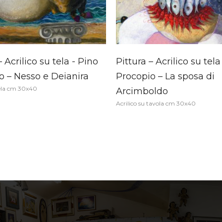
– Acrilico su tela - Pino
Pittura – Acrilico su tela
o – Nesso e Deianira
Procopio – La sposa di
tela cm 30x40
Arcimboldo
Acrilico su tavola cm 30x40