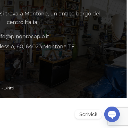
 si trova a Montone, un antico borgo del
centro Italia.
nfo@pinoprocopio.it
lessio, 60, 64023 Montone TE
e
-
Diritti
Scrivici!
Open