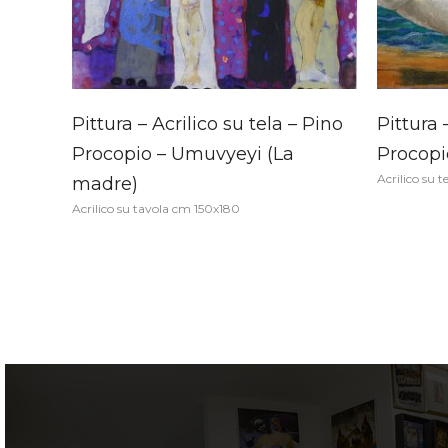
Pittura – Acrilico su tela – Pino
Pittura 
Procopio – Umuvyeyi (La
Procopi
Acrilico su 
madre)
Acrilico su tavola cm 150x180