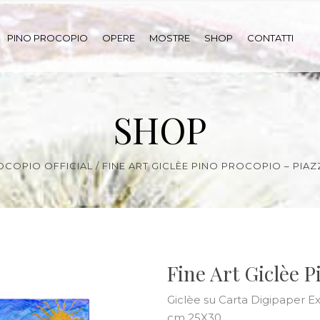
PINO PROCOPIO
OPERE
MOSTRE
SHOP
CONTATTI
SHOP
OCOPIO OFFICIAL
/
FINE ART GICLÈE PINO PROCOPIO – PIA
Fine Art Giclèe P
Giclèe su Carta Digipaper E
cm 25X30