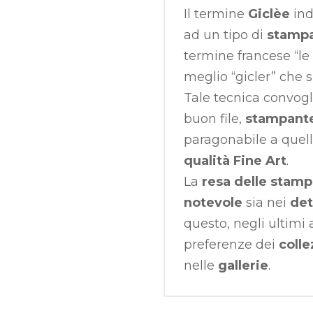
Il termine
Giclèe
ind
ad un tipo di
stampa
termine francese “le 
meglio “gicler” che 
Tale tecnica convogl
buon file,
stampante 
paragonabile a quell
qualità Fine Art
.
La
resa delle stam
notevole
sia nei
det
questo, negli ultimi 
preferenze dei
colle
nelle
gallerie
.