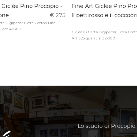
 Giclèe Pino Procopio -
Fine Art Giclèe Pino Pro
one
€ 275
Il pettirosso e il coccodri
rta Digipaper Extra Cotton Fine
m) cm 40x89
Giclèe su Carta Digipaper Extra Cott
Art(325 gsm) cm 32x100
Lo studio di Procopio