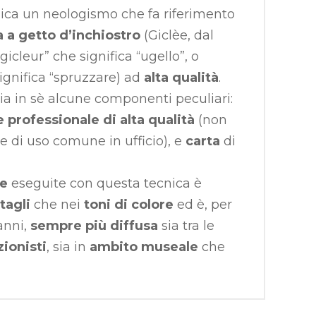
ica un neologismo che fa riferimento
 a getto d’inchiostro
(Giclèe, dal
gicleur” che significa “ugello”, o
significa “spruzzare) ad
alta qualità
.
ia in sè alcune componenti peculiari:
professionale di alta qualità
(non
e di uso comune in ufficio), e
carta
di
pe
eseguite con questa tecnica è
tagli
che nei
toni di colore
ed è, per
anni,
sempre più diffusa
sia tra le
zionisti
, sia in
ambito museale
che