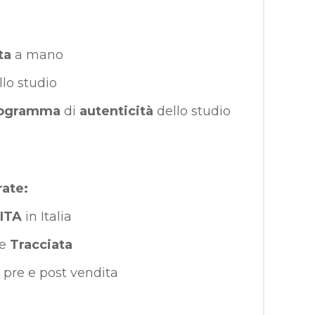
ta
a mano
llo studio
ogramma
di
autenticità
dello studio
rate:
ITA
in Italia
e
Tracciata
pre e post vendita