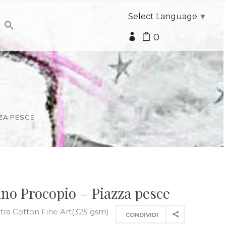
Select Language
▼
0
ZZA PESCE
ino Procopio – Piazza pesce
xtra Cotton Fine Art(325 gsm)
CONDIVIDI