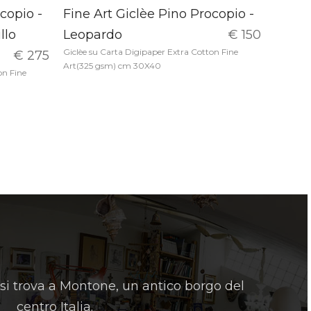
copio -
Fine Art Giclèe Pino Procopio -
llo
Leopardo
€ 150
Giclèe su Carta Digipaper Extra Cotton Fine
€ 275
Art(325 gsm) cm 30X40
on Fine
 si trova a Montone, un antico borgo del
centro Italia.