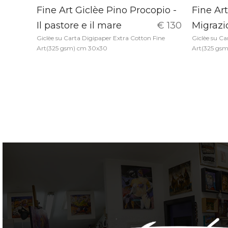
Fine Art Giclèe Pino Procopio -
Fine Art
Il pastore e il mare
€ 130
Migrazi
Giclèe su Carta Digipaper Extra Cotton Fine
Giclèe su Ca
Art(325 gsm) cm 30x30
Art(325 gs