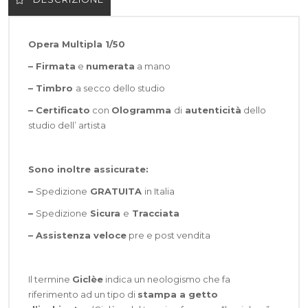
Opera Multipla 1/50
– Firmata
e
numerata
a mano
– Timbro
a secco dello studio
– Certificato
con
Ologramma
di
autenticità
dello
studio dell’ artista
Sono inoltre assicurate:
–
Spedizione
GRATUITA
in Italia
–
Spedizione
Sicura
e
Tracciata
–
Assistenza veloce
pre e post vendita
Il termine
Giclèe
indica un neologismo che fa
riferimento ad un tipo di
stampa a getto