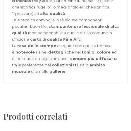
d’inchiostro
(Giclèe, dal termine francese “le gicleur”
che significa “ugello”, o meglio “gicler” che significa
“spruzzare) ad
alta qualità
.
Tale tecnica convoglia in sè alcune componenti
peculiari: buon file,
stampante professionale di alta
qualità
(non paragonabile a quelle di uso comune in
ufficio), e
carta
di
qualità Fine Art
.
La
resa delle stampe
eseguite con questa tecnica
è
notevole
sia nei
dettagli
che nei
toni di colore
ed
è, per questo, negli ultimi anni,
sempre più diffusa
sia
tra le preferenze dei
collezionisti
, sia in
ambito
museale
che nelle
gallerie
.
Prodotti correlati