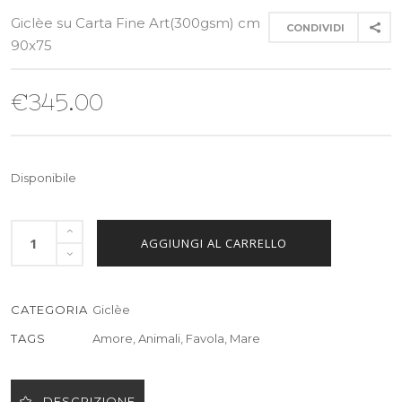
Giclèe su Carta Fine Art(300gsm) cm
CONDIVIDI
90x75
€
345.00
Disponibile
AGGIUNGI AL CARRELLO
CATEGORIA
Giclèe
TAGS
Amore
,
Animali
,
Favola
,
Mare
DESCRIZIONE