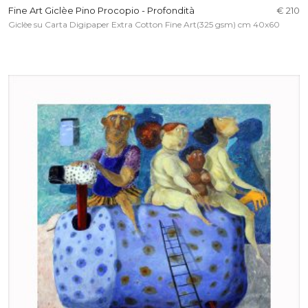
Fine Art Giclèe Pino Procopio - Profondità
€ 210
Giclèe su Carta Digipaper Extra Cotton Fine Art(325 gsm) cm 40x60