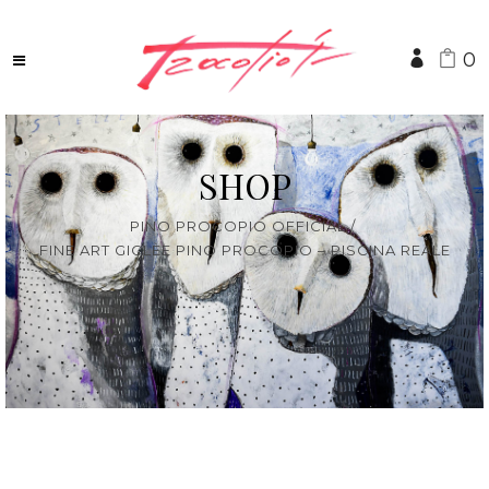
0
SHOP
PINO PROCOPIO OFFICIAL
/
FINE ART GICLÈE PINO PROCOPIO – PISCINA REALE