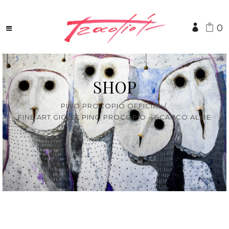
0
SHOP
PINO PROCOPIO OFFICIAL
/
FINE ART GICLÈE PINO PROCOPIO – SCACCO AL RE