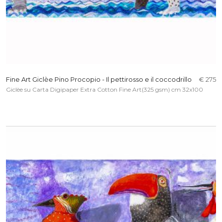
Fine Art Giclèe Pino Procopio - Il pettirosso e il coccodrillo
€ 275
Giclèe su Carta Digipaper Extra Cotton Fine Art(325 gsm) cm 32x100