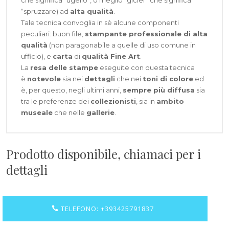
che significa “ugello”, o meglio “gicler” che significa
“spruzzare) ad
alta qualità
.
Tale tecnica convoglia in sè alcune componenti
peculiari: buon file,
stampante professionale di alta
qualità
(non paragonabile a quelle di uso comune in
ufficio), e
carta
di
qualità Fine Art
.
La
resa delle stampe
eseguite con questa tecnica
è
notevole
sia nei
dettagli
che nei
toni di colore
ed
è, per questo, negli ultimi anni,
sempre più diffusa
sia
tra le preferenze dei
collezionisti
, sia in
ambito
museale
che nelle
gallerie
.
Prodotto disponibile, chiamaci per i
dettagli
TELEFONO: +393425791837