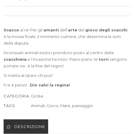
Scacco
al re! Per gli
amanti
dell’
arte
del
gioco degli scacchi
è la mossa finale, il momento culmine, che determina le sorti
della disputa.
Inconsueti animali esotici prendono posto al centro della
scacchiera
e l’invasione ha inizio. Piano piano, le
torri
vengono
portate via…è la fine del regno!
Si metta al riparo chi può!
Il re è perso!…
Dio salvi la regina!
CATEGORIA
Giclèe
TAGS
Animali
,
Gioco
,
Mare
,
paesaggio
DESCRIZIONE