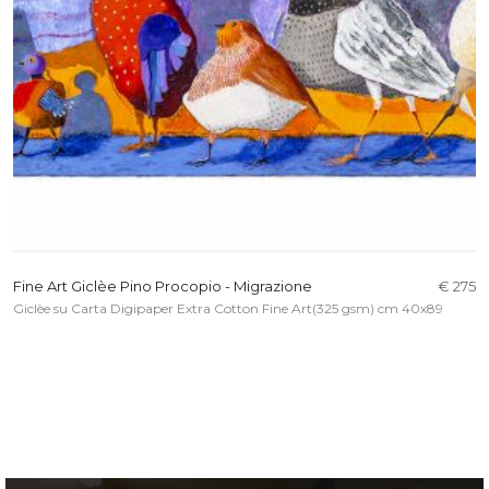
Fine Art Giclèe Pino Procopio - Migrazione
€ 275
Giclèe su Carta Digipaper Extra Cotton Fine Art(325 gsm) cm 40x89