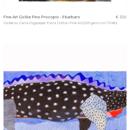
Fine Art Giclèe Pino Procopio - Il barbaro
€ 320
Giclèe su Carta Digipaper Extra Cotton Fine Art(325 gsm) cm 70x82