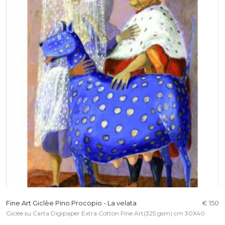
Fine Art Giclèe Pino Procopio - La velata
€ 150
Giclèe su Carta Digipaper Extra Cotton Fine Art(325 gsm) cm 30X40