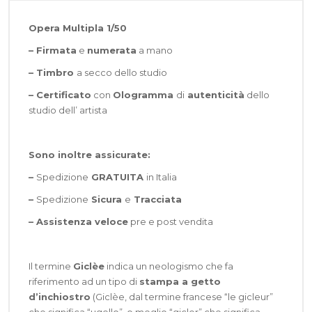
Opera Multipla 1/50
– Firmata
e
numerata
a mano
– Timbro
a secco dello studio
– Certificato
con
Ologramma
di
autenticità
dello
studio dell’ artista
Sono inoltre assicurate:
–
Spedizione
GRATUITA
in Italia
–
Spedizione
Sicura
e
Tracciata
–
Assistenza veloce
pre e post vendita
Il termine
Giclèe
indica un neologismo che fa
riferimento ad un tipo di
stampa a getto
d’inchiostro
(Giclèe, dal termine francese “le gicleur”