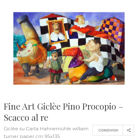
Fine Art Giclèe Pino Procopio –
Scacco al re
Giclèe su Carta Hahnemühle william
CONDIVIDI
turner paper cm 95x135