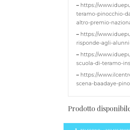
–
https://www.iduepu
teramo-pinocchio-da
altro-premio-nazion
–
https://www.iduepun
risponde-agli-alunni
–
https://www.iduepu
scuola-di-teramo-in
–
https://www.ilcentr
scena-baadaye-pinoc
Prodotto disponibile