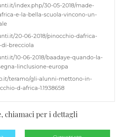
nti.it/index.php/30-05-2018/made-
frica-e-la-bella-scuola-vincono-un-
ale
ti.it/20-06-2018/pinocchio-dafrica-
-di-brecciola
nti.it/10-06-2018/baadaye-quando-la-
segna-linclusione-europa
o.it/teramo/gli-alunni-mettono-in-
chio-d-africa-1.1938658
, chiamaci per i dettagli