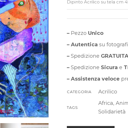
Dipinto Acrilico su tela cm 
–
Pezzo
Unico
– Autentica
su fotograf
–
Spedizione
GRATUIT
–
Spedizione
Sicura
e
T
–
Assistenza veloce
pre
Acrilico
CATEGORIA
Africa
,
Anim
TAGS
Solidarietà