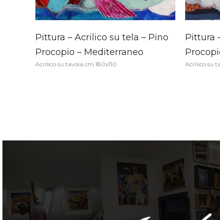
Pittura – Acrilico su tela – Pino
Pittura 
Procopio – Mediterraneo
Procopi
Acrilico su tavola cm 180x110
Acrilico su 