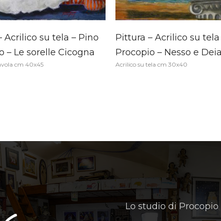
– Acrilico su tela – Pino
Pittura – Acrilico su tela
o – Le sorelle Cicogna
Procopio – Nesso e Deia
tavola cm 40x45
Acrilico su tela cm 30x40
Lo studio di Procopio