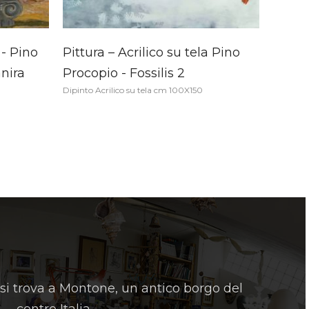
 - Pino
Pittura – Acrilico su tela Pino
nira
Procopio - Fossilis 2
Dipinto Acrilico su tela cm 100X150
 si trova a Montone, un antico borgo del