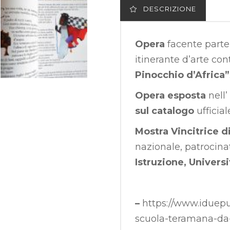
DESCRIZIONE
Opera
facente parte
itinerante d’arte co
Pinocchio d’Africa”
Opera esposta
nell’
sul catalogo
ufficial
Mostra Vincitrice 
nazionale, patrocin
Istruzione, Universi
–
https://www.iduepun
scuola-teramana-da-