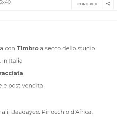
45x40
CONDIVIDI
ia con
Timbro
a secco dello studio
A
in Italia
racciata
 e post vendita
ali
,
Baadayee. Pinocchio d'Africa
,