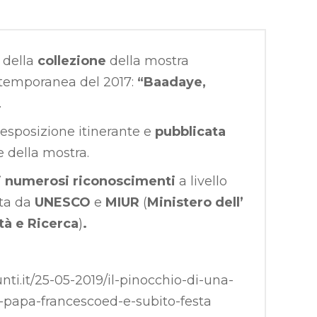
 della
collezione
della mostra
ntemporanea del 2017:
“Baadaye,
.
 esposizione itinerante e
pubblicata
e della mostra.
di numerosi riconoscimenti
a livello
ata da
UNESCO
e
MIUR
(
Ministero dell’
tà e Ricerca
)
.
ti.it/25-05-2019/il-pinocchio-di-una-
papa-francescoed-e-subito-festa