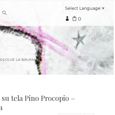
Select Language
▼
0
DISSOLVE LA BRUMA
o su tela Pino Procopio –
a