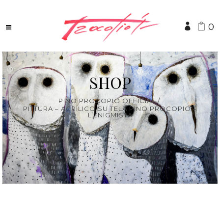
0
SHOP
PINO PROCOPIO OFFICIAL
/
PITTURA – ACRILICO SU TELA PINO PROCOPIO –
L’ENIGMISTA