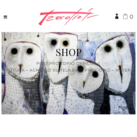
0
SHOP
PINO PROCOPIO OFFICIAL
/
PITTURA – ACRILICO SU TELA PINO PROCOPIO – MATER