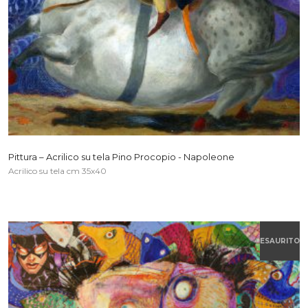
Pittura – Acrilico su tela Pino Procopio - Napoleone
Acrilico su tela cm 35x40
ESAURITO