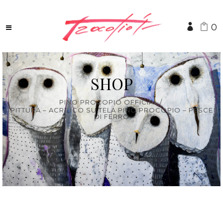
0
SHOP
PINO PROCOPIO OFFICIAL
/
PITTURA – ACRILICO SU TELA PINO PROCOPIO – PESCE
DI FERRO