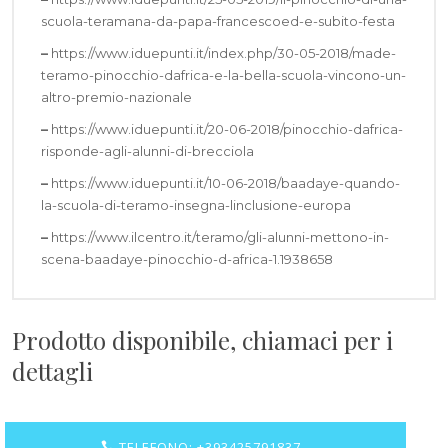
scuola-teramana-da-papa-francescoed-e-subito-festa
–
https://www.iduepunti.it/index.php/30-05-2018/made-
teramo-pinocchio-dafrica-e-la-bella-scuola-vincono-un-
altro-premio-nazionale
–
https://www.iduepunti.it/20-06-2018/pinocchio-dafrica-
risponde-agli-alunni-di-brecciola
–
https://www.iduepunti.it/10-06-2018/baadaye-quando-
la-scuola-di-teramo-insegna-linclusione-europa
–
https://www.ilcentro.it/teramo/gli-alunni-mettono-in-
scena-baadaye-pinocchio-d-africa-1.1938658
Prodotto disponibile, chiamaci per i
dettagli
TELEFONO: +393425791837