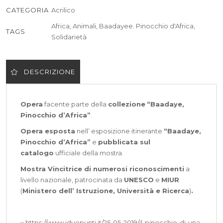
CATEGORIA
Acrilico
Africa
,
Animali
,
Baadayee. Pinocchio d'Africa
,
TAGS
Solidarietà
DESCRIZIONE
Opera
facente parte della
collezione
“Baadaye,
Pinocchio d’Africa”
.
Opera esposta
nell’ esposizione itinerante
“Baadaye,
Pinocchio d’Africa”
e
pubblicata sul
catalogo
ufficiale della mostra.
Mostra Vincitrice di numerosi riconoscimenti
a
livello nazionale, patrocinata da
UNESCO
e
MIUR
(
Ministero dell’ Istruzione, Università e Ricerca
)
.
–
https://www.iduepunti.it/25-05-2019/il-pinocchio-di-una-