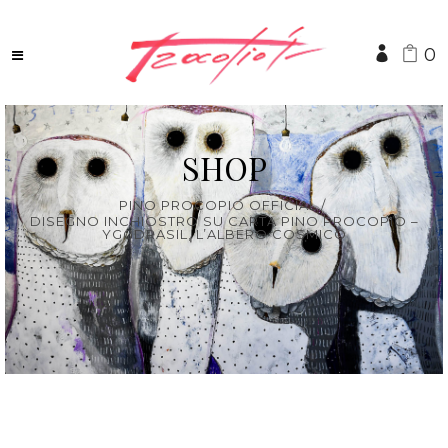
0
SHOP
PINO PROCOPIO OFFICIAL
/
DISEGNO INCHIOSTRO SU CARTA PINO PROCOPIO –
YGGDRASIL, L’ALBERO COSMICO