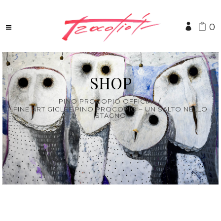
0
SHOP
PINO PROCOPIO OFFICIAL
/
FINE ART GICLÈE PINO PROCOPIO – UN SALTO NELLO
STAGNO