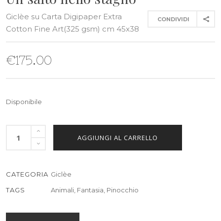
Giclèe su Carta Digipaper Extra
CONDIVIDI
Cotton Fine Art(325 gsm) cm 45x38
€
175.00
Disponibile
AGGIUNGI AL CARRELLO
CATEGORIA
Giclèe
TAGS
Animali
,
Fantasia
,
Pinocchio