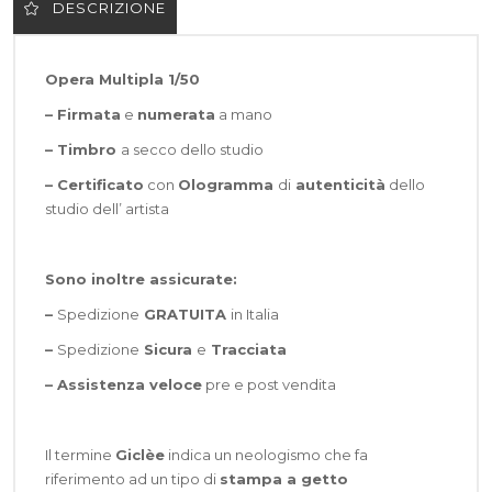
DESCRIZIONE
Opera Multipla 1/50
– Firmata
e
numerata
a mano
– Timbro
a secco dello studio
– Certificato
con
Ologramma
di
autenticità
dello
studio dell’ artista
Sono inoltre assicurate:
–
Spedizione
GRATUITA
in Italia
–
Spedizione
Sicura
e
Tracciata
–
Assistenza veloce
pre e post vendita
Il termine
Giclèe
indica un neologismo che fa
riferimento ad un tipo di
stampa a getto